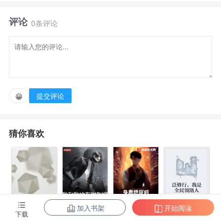
评论
0条评论
提交评论
😀
猜你喜欢
加入书架
开始阅读
身患绝症后，
泛修行，我是
下载
都市第一至尊
我和我的古代