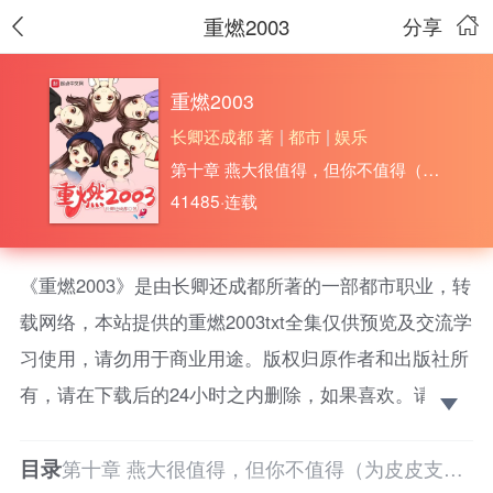
重燃2003
分享
重燃2003
长卿还成都 著
|
都市
|
娱乐
第十章 燕大很值得，但你不值得（为皮皮支楞起来了加更）
41485·连载
《重燃2003》是由长卿还成都所著的一部都市职业，转
载网络，本站提供的重燃2003txt全集仅供预览及交流学
习使用，请勿用于商业用途。版权归原作者和出版社所
有，请在下载后的24小时之内删除，如果喜欢。请支持
正版！ 厨房里切着菜的卿云，扭头看了看家里的麻将
目录
桌，叹了口气，男人太难了……
第十章 燕大很值得，但你不值得（为皮皮支楞起来了加更）