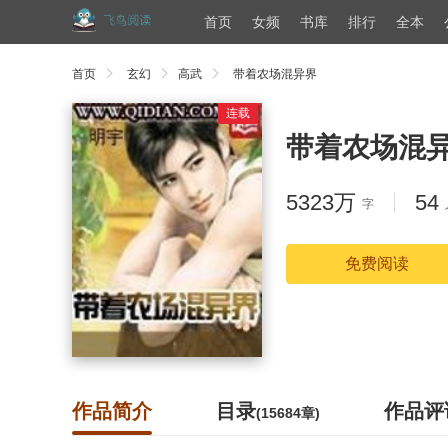
首页
女频
书库
排行
全本
首页
玄幻
高武
带着农场混异界
连载
带着农场混
5323万
54
字
免费阅读
作品简介
目录
作品评
(15684章)