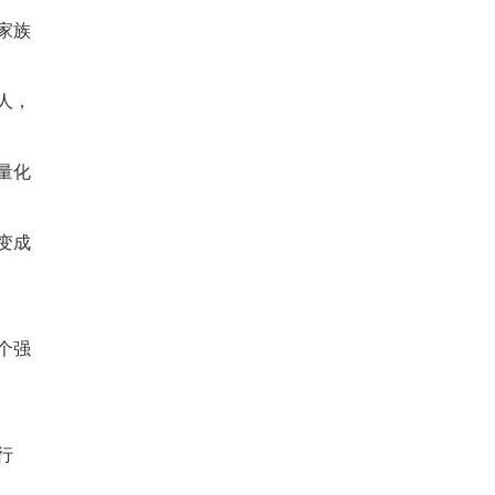
家族
人，
量化
变成
个强
行