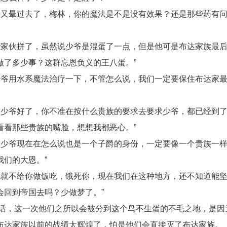
来又晕过去了，梅林，你的魔法是不是没有效果？还是那些药有
些家伙拼了，虽然说少爷是混蛋了一点，但是他可是布达家族最
做了多少事？这群忘恩负义的王八蛋。”
少爷用水系魔法治疗一下，不管怎么说，我们一定要保住布达家
果少爷好了，你不准在按什么贵族的要求去要求少爷，都已经到
看看那些贵族的嘴脸，想想我都恶心。”
，少爷现在在怎么说也是一个子爵的身份，一定要像一个贵族一
们的大恩。”
我就不给你做饭吃，饿死你，现在我们在这种地方，还不知道能
会回到帝国去吗？少做梦了。”
话，这一次他们之所以会被分到这个鸟不生蛋的不毛之地，是因
布达家族以前的战绩太辉煌了，怕是他们会直接灭了布达家族。