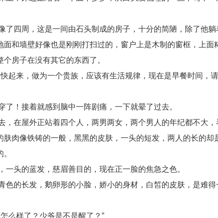
像了四周，这是一间由石头制成的房子，十分的简陋，除了他躺
地面和墙壁好像也是刚刚打扫过的，窗户上是木制的窗框，上面
整个房子在没有其它的东西了。
尽快起来，做为一个贵族，应该有生活规律，现在是早餐时间，
穿了！接着就感到脑中一阵剧痛，一下就晕了过去。
去，在屋外正站着四个人，两男两女，两个男人的年纪都不大，
的肤肉像铁铸的一般，黑黑的皮肤，一头的短发，两人的长的却
的。
，一头的蓝发，慈眉善目的，现在正一脸的焦急之色。
青色的长发，鹅卵形的小脸，娇小的身材，白皙的皮肤，是难得
怎么样了？少爷是不是醒了？”