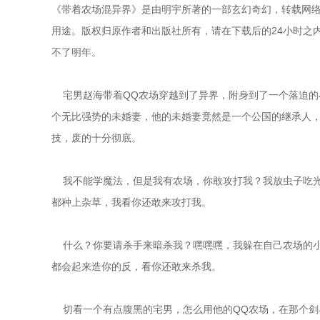
《带着农场混异界》是由明宇所著的一部玄幻奇幻，转载网络
用途。版权归原作者和出版社所有，请在下载后的24小时之内
不了明年。
    宅男赵海带着QQ农场穿越到了异界，附身到了一个落
个无比强势的未婚妻，他的未婚妻竟然是一个公国的继承人
技，废的十分彻底。
    我不能学魔法，但是我有农场，你敢攻打我？我放虫子
都种上杂草，我看你还敢来攻打我。
    什么？你要请杀手来暗杀我？嘿嘿嘿，我躲在自己农场
都会起来造你的反，看你还敢来杀我。
    切看一个有点腹黑的宅男，怎么用他的QQ农场，在那