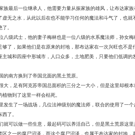
家族最后一位继承人，他需要力量从振家族的雄风，让布达家族
了虚无之水，从此以后在也不能学习任何的魔法和斗气了，也就
绝了。
位八级武士，他的妻子梅林也是一位八级的水系魔法师，孙女梅
足够了，如果他们是在原来的封地，那布达家在一次兴旺也不是
座主城和四座中形城市，人口众多，土地肥美，只要他们低调的
国的南方换到了帝国北面的黑土荒原。
很大，足有阿克苏帝国总面积的三分之一大小，但是这里却根本
的植物到了这里一样会枯死。
里发生了一场战场，几位法神级别的魔法师，联合的使用了一个
东西了。
们就可以做一些生意，最起码可以养活自己，但是黑土荒原这里
禁区之一的腐尸沼泽，而这个腐尸沼泽，也属于布达家的封地，