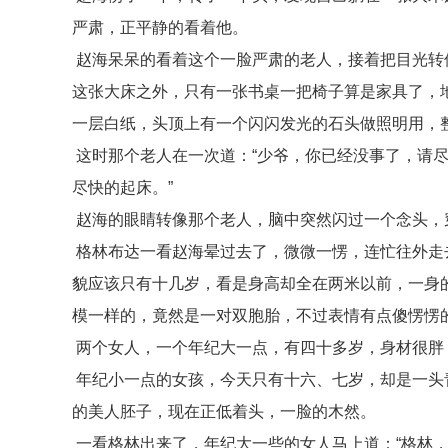
严肃，正平静的看着他。
赵海呆呆的看着这个一脸严肃的老人，接着把目光转
这张大床之外，只有一张书桌一把椅子算是家具了，
一层白纸，头顶上有一个闪闪发光的石头做照明用，
这时那个老人在一次道：“少爷，你已经没事了，请
尽快的起床。”
赵海的眼睛转像那个老人，脑中突然闪过一个念头，
格林布达一看赵海晕过去了，微微一愣，连忙往外走
貌应该只有十几岁，看是身高却全在两米以前，一身
模一样的，竟然是一对双胞胎，不过表情有点傻愣愣
两个女人，一个年纪大一点，有四十多岁，身材很胖
年纪小一点的女孩，今天只有十六、七岁，却是一头
的美人胚子，现在正低着头，一脸的木然。
一看格林出来了，年纪大一些的女人马上道：“格林，