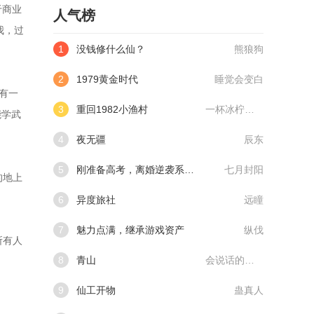
于商业
人气榜
我，过
1
没钱修什么仙？
熊狼狗
2
1979黄金时代
睡觉会变白
有一
3
重回1982小渔村
一杯冰柠檬水
能学武
4
夜无疆
辰东
5
刚准备高考，离婚逆袭系统来了
七月封阳
的地上
6
异度旅社
远瞳
7
魅力点满，继承游戏资产
纵伐
所有人
8
青山
会说话的肘子
9
仙工开物
蛊真人