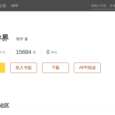
公告
APP
异界
明宇 著
15684
0
人气
章
评论
加入书架
下载
APP阅读
论区