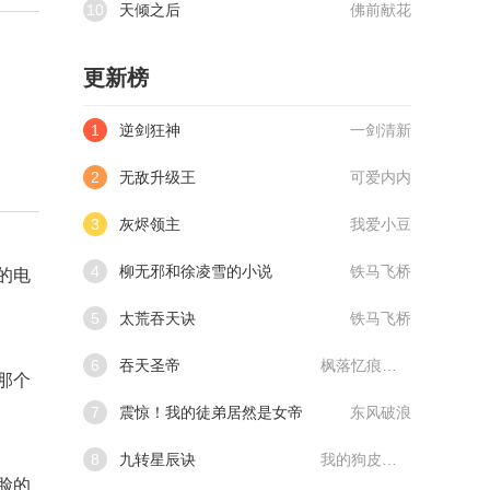
10
天倾之后
佛前献花
更新榜
1
逆剑狂神
一剑清新
2
无敌升级王
可爱内内
3
灰烬领主
我爱小豆
4
柳无邪和徐凌雪的小说
铁马飞桥
的电
5
太荒吞天诀
铁马飞桥
6
吞天圣帝
枫落忆痕@qimiaoVCllo1
那个
7
震惊！我的徒弟居然是女帝
东风破浪
8
九转星辰诀
我的狗皮膏药
脸的