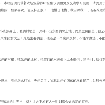
，本站提供的带着农场混异界txt全集仅供预览及交流学习使用，请勿用
删除，如果喜欢。请支持正版！    他横任他横，我自种我田，若要来惹
迫的小贵族身上，他的封地是一片种不出东西的黑土地，而最主要的是，他还
，未来的女大公！最最主要的是，他还是一个魔武废材，不能学魔法，不
吃光你的军粮，吃光你的庄稼，把你们的水源都下上杀虫剂，除草剂，给你
的小屋里，看你怎么打我，等你走了，我就让你们国家的粮食绝产，到时候
个剑与魔法的世界里，成为让天下所有人一听到都会做恶梦的存在。