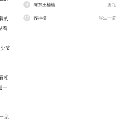
9
陈东王楠楠
唐九
10
葬神棺
浮生一诺
着的
糊着
请少爷
看相
是一
一见