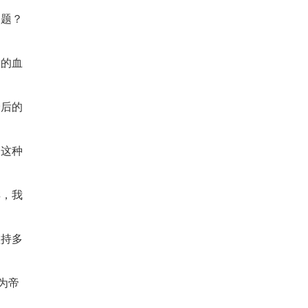
问题？
后的血
最后的
了这种
样，我
坚持多
为帝