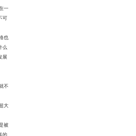
在一
不可
格也
什么
发展
就不
超大
是被
真的