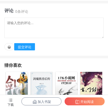
打开，有人争渡，有人逃离......这一切的开端都在天倾
评论
之后。
0条评论
提交评论
😀
猜你喜欢
加入书架
开始阅读
剑指魔界
剑魔携香后传
玄门封神
下载
神龙诀之九龙