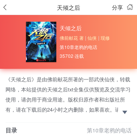
天倾之后
分享
天倾之后
佛前献花 著
|
仙侠
|
现修
第10章老鸦的电话
35702·连载
《天倾之后》是由佛前献花所著的一部武侠仙侠，转载
网络，本站提供的天倾之后txt全集仅供预览及交流学习
使用，请勿用于商业用途。版权归原作者和出版社所
有，请在下载后的24小时之内删除，如果喜欢。请支持
正版！ 我们的世界被污染了。超凡生物的出现，鬼怪
目录
的传说，修行与进化，奇物与术的碰撞，跨界的大门被
第10章老鸦的电话