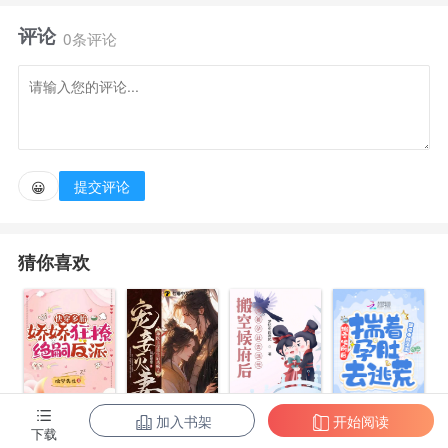
狂，只知道胜者为王！
评论
0条评论
提交评论
😀
猜你喜欢
加入书架
开始阅读
搬空侯府后，
快穿多胎，娇
宠妾灭妻？神
搬空候府后，
下载
揣着孕肚去逃
娇狂撩绝嗣反
医主母重生后
揣着孕肚去逃