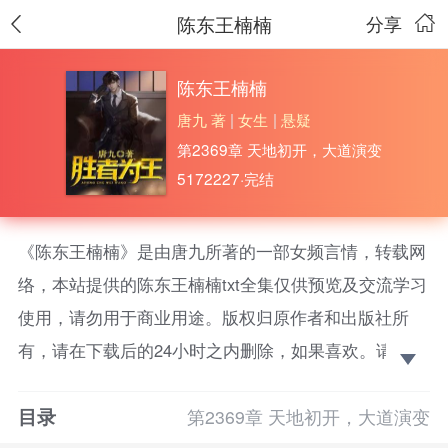
陈东王楠楠
分享
陈东王楠楠
唐九 著
|
女生
|
悬疑
第2369章 天地初开，大道演变
5172227·完结
《陈东王楠楠》是由唐九所著的一部女频言情，转载网
络，本站提供的陈东王楠楠txt全集仅供预览及交流学习
使用，请勿用于商业用途。版权归原作者和出版社所
有，请在下载后的24小时之内删除，如果喜欢。请支持
正版！
目录
辱我者，欺我者，害我者，十倍奉还！我不懂年少轻
第2369章 天地初开，大道演变