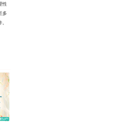
理性
至多
件。
草