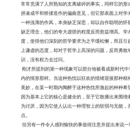
常常充满了人所熟知的支离破碎的事实，同样它的形
拼凑成平和矫揉造作的偏曲意见，但它那表面上对学
一种浅薄的作风，本身缺乏深思，却以自作聪明的怀
缺乏理念，他们的夸大虚骄的程度反而愈益增高。学
度，使得他们深刻的哲学要求为之平缓松懈，而且引
上谦虚的态度，却对于哲学上高深的问题，反而勇敢
识，没有权力去过问。
刚才所提到的第一种现象可以部分地被看成新时代中
内的情形那样。当这种热忱以狂欢的情绪迎接那种精
美妙，在某一时期内陶醉于这种热忱所激起的种种希
因为基本上它的核心是健全的，至于它散播出来围绕
为讨厌，因为它使人认出一种理智上的软弱与无能，
点。
但另有一件令人感到愉快的事值得注意并提出来说一