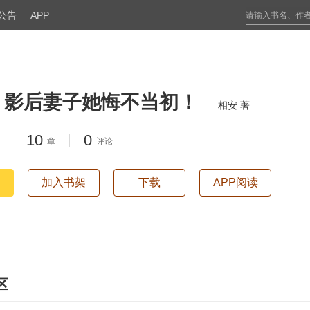
公告
APP
，影后妻子她悔不当初！
相安 著
10
0
章
评论
加入书架
下载
APP阅读
区