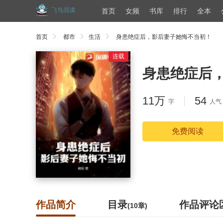
首页
女频
书库
排行
全本
首页
都市
生活
身患绝症后，影后妻子她悔不当初！
连载
身患绝症后
11万
54
字
人气
免费阅读
作品简介
目录
作品评论
(10章)