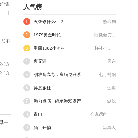
t全集
人气榜
  十
1
没钱修什么仙？
熊狼狗
2
1979黄金时代
睡觉会变白
，却不
3
重回1982小渔村
一杯冰柠檬水
4
夜无疆
辰东
2-13
2-13
5
刚准备高考，离婚逆袭系统来了
七月封阳
6
异度旅社
远瞳
7
魅力点满，继承游戏资产
纵伐
8
青山
会说话的肘子
早一
9
仙工开物
蛊真人