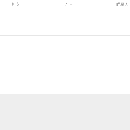
相安
石三
喵星人