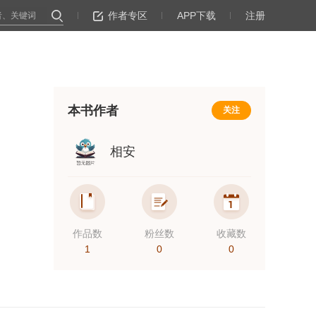
作者专区
APP下载
注册
本书作者
关注
相安
作品数
粉丝数
收藏数
1
0
0