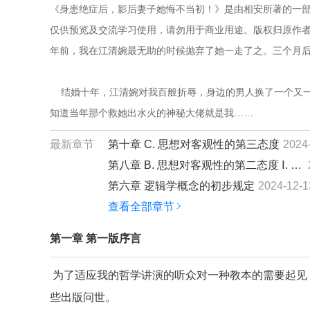
《身患绝症后，影后妻子她悔不当初！》是由相安所著的一部
仅供预览及交流学习使用，请勿用于商业用途。版权归原作者和
年前，我在江清婉最无助的时候抛弃了她一走了之。三个月
    结婚十年，江清婉对我百般折辱，身边的男人换了一个
知道当年那个救她出水火的神秘大佬就是我……
最新章节
第十章 C. 思想对客观性的第三态度
2024
第八章 B. 思想对客观性的第二态度 Ⅰ. 经验…
第六章 逻辑学概念的初步规定
2024-12-1
查看全部章节
第一章 第一版序言
为了适应我的哲学讲演的听众对一种教本的需要起见
些出版问世。