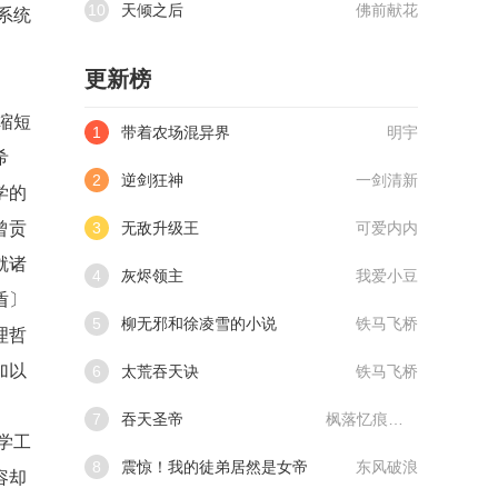
10
天倾之后
佛前献花
系统
更新榜
缩短
1
带着农场混异界
明宇
希
2
逆剑狂神
一剑清新
学的
曾贡
3
无敌升级王
可爱内内
就诸
4
灰烬领主
我爱小豆
盾〕
5
柳无邪和徐凌雪的小说
铁马飞桥
理哲
加以
6
太荒吞天诀
铁马飞桥
7
吞天圣帝
枫落忆痕@qimiaoVCllo1
学工
8
震惊！我的徒弟居然是女帝
东风破浪
容却