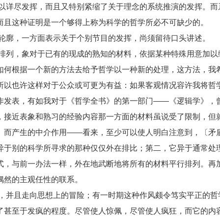
以详尽发挥，而且又特别紧缩了关于理念的系统推演的发挥。而
而且这种证明是一个够得上称为科学的哲学所必不可缺少的。
轮廓，一方面表示关于个别节目的发挥，尚须留待口头讲述。
排列，象对于已有的现成的熟知的材料，依据某种特殊用意加以
如何根据一个新的方法去给予哲学以一种新的处理，这方法，我
所以也许这样对于公众或可更为有益：如果客观情况容许我将哲
作发表，有如我对于《哲学全书》的第一部门——《逻辑学》，
，接近表象和熟习的经验内容那一方面的材料虽说受了限制，但
〕而产生的中介作用——看来，至少可以使人明白注意到，〔矛
异于别的科学所寻求的那种仅仅外在排比；第二，它异于通常处
式，与前一办法一样，外在地武断地将所有的材料平行排列。再
偶然的主观任性的联系。
，并且走向思想上的冒险；有一时期这种作风颇令笃实平正的哲
了甚至于发疯的程度。尽管使人惊佩，尽管使人疯狂，而它的内