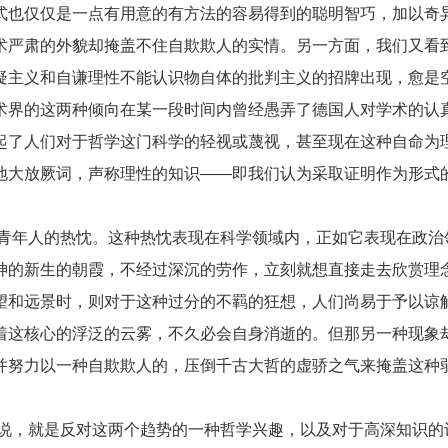
式也仅仅是一点有用意的有方法的容易得到的聪明智巧，加以奇
术严肃的外貌却掩盖不住自欺欺人的实情。另一方面，我们又看
疑主义和自谦理性不能认识物自体的批判主义的招牌出现，愈是
术界的这两种倾向在某一段时间内曾经愚弄了德国人对学术的认
起了人们对于哲学这门科学的轻视或蔑视，甚至现在这种自命为
地大放厥词，声称理性的知识——即我们认为采取证明作为形式
青年人的热忱。这种热忱表现在科学领域内，正如它表现在政治
神的新生的朝霞，不经过深沉的劳作，立刻就想直接走去欣赏理
望和远景时，则对于这种过分的不羁的狂想，人们尚易于予以谅
着这核心的浮泛的云雾，不久必会自身消逝的。但那另一种现象
并努力以一种自欺欺人的，压倒千古大哲的虚骄之气来掩盖这种
说，就是反对这两个趋势的一种哲学兴趣，以及对于高深知识的