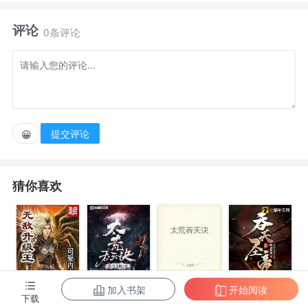
评论
0条评论
提交评论
😀
猜你喜欢
加入书架
开始阅读
无敌升级王
柳无邪和徐凌
太荒吞天诀
吞天圣帝
下载