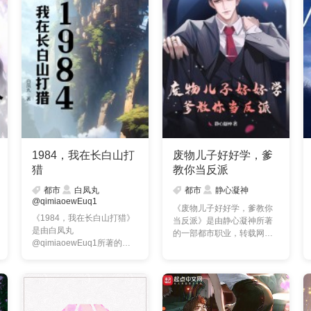
1984，我在长白山打
废物儿子好好学，爹
猎
教你当反派
都市
白凤丸
都市
静心凝神
@qimiaoewEuq1
《废物儿子好好学，爹教你
《1984，我在长白山打猎》
当反派》是由静心凝神所著
是由白凤丸
的一部都市职业，转载网
@qimiaoewEuq1所著的一
络，本站提供的废物儿子
部都市职业，转载网络，本
好……
站提供的1984，……