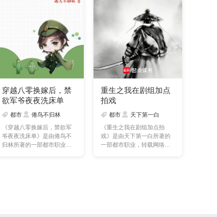
穿越八零换嫁后，禁
重生之我在剧组加点
欲军爷夜夜洗床单
拍戏
都市
倦鸟不归林
都市
天下第一白
《穿越八零换嫁后，禁欲军
《重生之我在剧组加点拍
爷夜夜洗床单》是由倦鸟不
戏》是由天下第一白所著的
归林所著的一部都市职业，
一部都市职业，转载网络，
转载网络，本站提供的
本站提供的重生之我在剧
穿……
组……