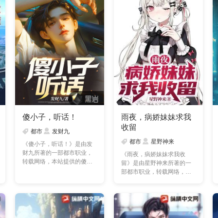
傻小子，听话！
雨夜，病娇妹妹求我
收留
都市
发财九
都市
星野神来
《傻小子，听话！》是由发
财九所著的一部都市职业，
《雨夜，病娇妹妹求我收
转载网络，本站提供的傻小
留》是由星野神来所著的一
子，听话！txt全集仅供……
部都市职业，转载网络，本
站提供的雨夜，病娇妹妹
求……