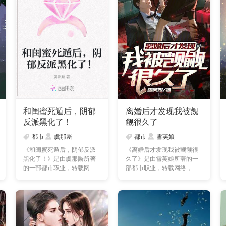
和闺蜜死遁后，阴郁
离婚后才发现我被觊
反派黑化了！
觎很久了
都市
虞那厮
都市
雪芙娘
《和闺蜜死遁后，阴郁反派
《离婚后才发现我被觊觎很
黑化了！》是由虞那厮所著
久了》是由雪芙娘所著的一
的一部都市职业，转载网
部都市职业，转载网络，本
络，本站提供的和闺蜜死
站提供的离婚后才发现
遁……
我……