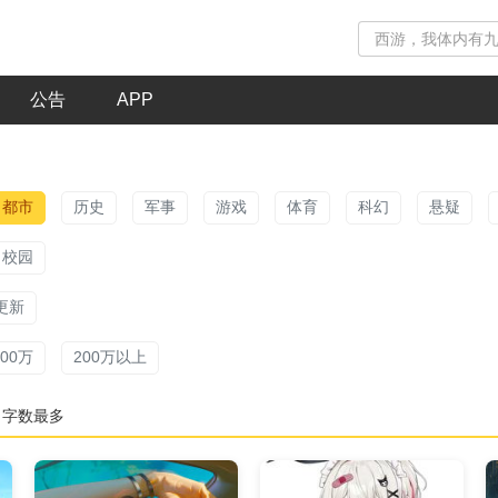
公告
APP
都市
历史
军事
游戏
体育
科幻
悬疑
校园
更新
200万
200万以上
字数最多