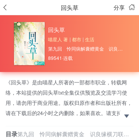
回头草
分享
回头草
喵星人 著
|
都市
|
生活
第九回 怜同病解囊赠黄金 识良缘横刀联嘉…
89541·连载
《回头草》是由喵星人所著的一部都市职业，转载网
络，本站提供的回头草txt全集仅供预览及交流学习使
用，请勿用于商业用途。版权归原作者和出版社所有，
请在下载后的24小时之内删除，如果喜欢。请支持正
版！ 四年婚姻走到尽头，白苏厌倦了和傅云臣在人前
目录
扮恩爱夫妻，人后同床异梦。
第九回 怜同病解囊赠黄金 识良缘横刀联嘉…