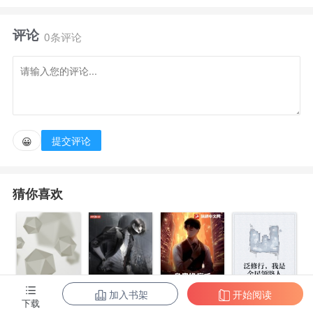
评论
下定决心和他离婚，不过换来他一句轻描淡写的回
0条评论
应，
“主动权不在你，乖。”白月光一句她想定下来了，就
让傅云臣在离婚协议书潇洒签了字。
提交评论
😀
重获新生的白苏迅速展开新恋情，高调示爱：择一城
猜你喜欢
终老，携一人白首。
某次宴会上，傅云臣公然叫住了白苏。好事者问，
“二位认识？”傅云臣神色自若，薄唇溢出的声音漫不
加入书架
开始阅读
下载
身患绝症后，
泛修行，我是
经心：准备破镜重圆的前妻。
都市第一至尊