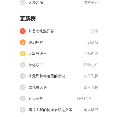
10
天倾之后
佛前献花
更新榜
1
带着农场混异界
明宇
2
逆剑狂神
一剑清新
3
无敌升级王
可爱内内
4
灰烬领主
我爱小豆
5
柳无邪和徐凌雪的小说
铁马飞桥
6
太荒吞天诀
铁马飞桥
7
吞天圣帝
枫落忆痕@qimiaoVCllo1
8
震惊！我的徒弟居然是女帝
东风破浪