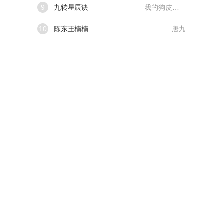
9
九转星辰诀
我的狗皮膏药
10
陈东王楠楠
唐九