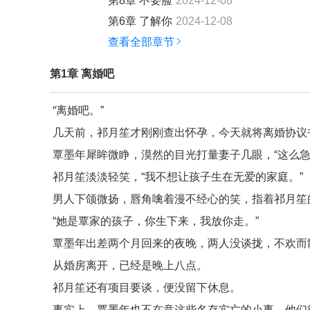
第8章 不要脸
2024-12-08
第6章 了解你
2024-12-08
查看全部章节
第1章 离婚吧
“离婚吧。”
几天前，祁月笙才刚刚查出怀孕，今天就将离婚协议
覃墨年犀眸微睁，漠然的目光打量妻子几眼，“这么急
祁月笙淡淡轻笑，“我不想让孩子生在无爱的家庭。”
男人下颌微扬，唇角噙着漫不经心的笑，指着祁月笙
“她是覃家的孩子，你生下来，我放你走。”
覃墨年出差两个月回来的夜晚，两人没谈拢，不欢而
从婚房离开，已经是晚上八点。
祁月笙还有项目要谈，便没留下休息。
事实上，覃墨年也不在意这些名存实亡的小事，他们