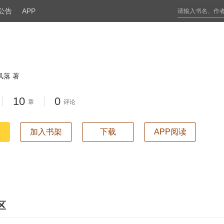
公告
APP
风落 著
10
0
章
评论
加入书架
下载
APP阅读
区