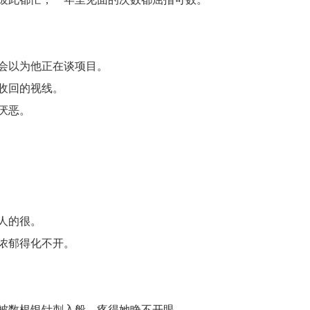
会以为他正在谈项目。
收回的视线。
厌恶。
人的很。
浓郁得化不开。
被数根银针刺入般，疼得她睁不开眼。