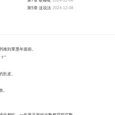
第7章 硬碰硬
2024-12-08
第5章 这说法
2024-12-08
书推到覃墨年面前。
？”
的肚皮。
散。
彼此都忙，一年里见面的次数都屈指可数。