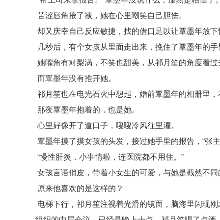
苦涩唇角掖了掖，她在心里嘲笑自己胆怯。
却又庆幸自己反应敏捷，找的借口足以让覃墨年放下
几秒后，有个女孩从里面走出来，挽住了覃墨年的手
她嘴角有对梨涡，不笑也甜美，从祁月笙的角度看过
而覃墨年没有推开她。
祁月笙也在电光石火中想起，婚前覃墨年的相册里，
那夜覃墨年抱着的，也是她。
心里好像开了道口子，嗖嗖冷风往里灌。
覃墨年摸了摸女孩的头发，接过她手里的报告，“张主
“慢性肝炎，小事情啦，连医院都不用住。”
女孩言语俏皮，带着小女生的可爱，与她是截然不同
原来他喜欢的是这样的？
电梯下行，祁月笙注视着光滑的镜面，脑海里闪现刚
组织的中层会议，已经是晚上十点，祁月笙喝了点酒