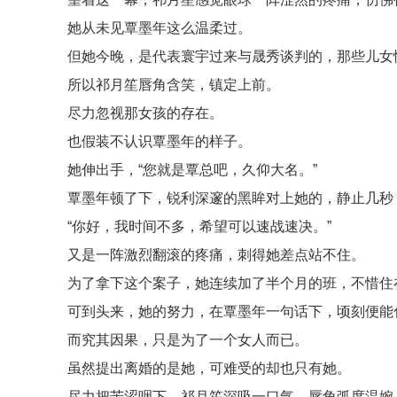
她从未见覃墨年这么温柔过。
但她今晚，是代表寰宇过来与晟秀谈判的，那些儿女
所以祁月笙唇角含笑，镇定上前。
尽力忽视那女孩的存在。
也假装不认识覃墨年的样子。
她伸出手，“您就是覃总吧，久仰大名。”
覃墨年顿了下，锐利深邃的黑眸对上她的，静止几秒
“你好，我时间不多，希望可以速战速决。”
又是一阵激烈翻滚的疼痛，刺得她差点站不住。
为了拿下这个案子，她连续加了半个月的班，不惜住
可到头来，她的努力，在覃墨年一句话下，顷刻便能
而究其因果，只是为了一个女人而已。
虽然提出离婚的是她，可难受的却也只有她。
尽力把苦涩咽下，祁月笙深吸一口气，唇角弧度温婉，