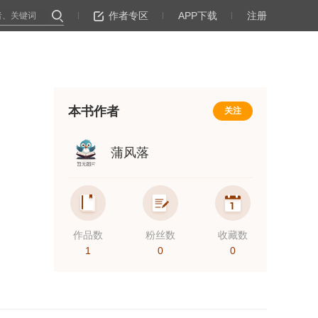
作者专区
APP下载
注册
本书作者
关注
蒲风落
作品数
粉丝数
收藏数
1
0
0