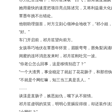
她用最快的速度把项目亮点陈述完，又将利益最大化
覃墨年挑不出错处。
他朝助理颔首，对方立刻心领神会地收下，“祁小姐，
“好。”
车门开启前，祁月笙望向前方。
女孩乖巧地伏在覃墨年怀里，眉眼弯弯，唇角梨涡涌
闺蜜的连环消息发来时，祁月笙刚吐完一波。
“你老公怎么回事，这是移情别恋了？”
“一个大渣男，事业稳定了就起了花花肠子，和那些纨
“不就是个网红嘛，知三当三真是丢人。”
……
谈漾是直肠子，嫉恶如仇，嘴下从不留情。
祁月笙虚弱的笑笑，明明心里膈应得很，却还装作淡
“小网红？”