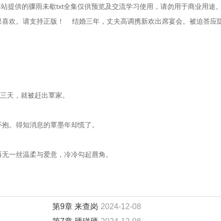
站提供的骤雨未歇txt全集仅供预览及交流学习使用，请勿用于商业用途
喜欢。请支持正版！    结婚三年，丈夫高调携新欢出席宴会。被迫答应
不足三天，就被赶出覃家。
人怀抱。得知消息的覃墨年却慌了。
却再无一丝温柔与爱意，冷冷勾起唇角。
第9章 来查岗
2024-12-08