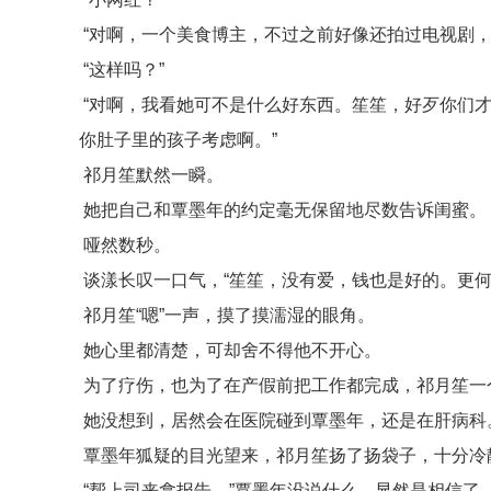
“对啊，一个美食博主，不过之前好像还拍过电视剧，
“这样吗？”
“对啊，我看她可不是什么好东西。笙笙，好歹你们
你肚子里的孩子考虑啊。”
祁月笙默然一瞬。
她把自己和覃墨年的约定毫无保留地尽数告诉闺蜜。
哑然数秒。
谈漾长叹一口气，“笙笙，没有爱，钱也是好的。更何
祁月笙“嗯”一声，摸了摸濡湿的眼角。
她心里都清楚，可却舍不得他不开心。
为了疗伤，也为了在产假前把工作都完成，祁月笙一
她没想到，居然会在医院碰到覃墨年，还是在肝病科
覃墨年狐疑的目光望来，祁月笙扬了扬袋子，十分冷
“帮上司来拿报告。”覃墨年没说什么，显然是相信了