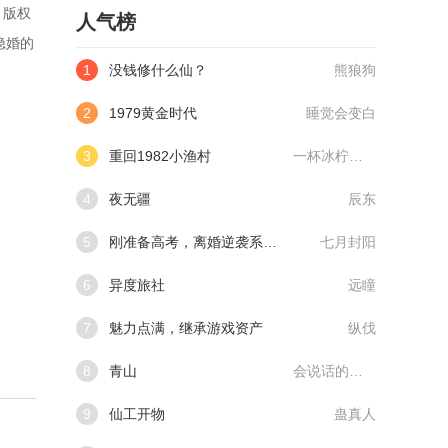
。版权
人气榜
隐婚的
1
没钱修什么仙？
熊狼狗
2
1979黄金时代
睡觉会变白
3
重回1982小渔村
一杯冰柠檬水
4
夜无疆
辰东
5
刚准备高考，离婚逆袭系统来了
七月封阳
6
异度旅社
远瞳
7
魅力点满，继承游戏资产
纵伐
8
青山
会说话的肘子
9
仙工开物
蛊真人