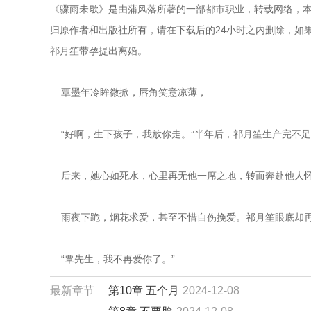
《骤雨未歇》是由蒲风落所著的一部都市职业，转载网络，本
归原作者和出版社所有，请在下载后的24小时之内删除，如果
祁月笙带孕提出离婚。
    覃墨年冷眸微掀，唇角笑意凉薄，
    “好啊，生下孩子，我放你走。”半年后，祁月笙生产完
    后来，她心如死水，心里再无他一席之地，转而奔赴他
    雨夜下跪，烟花求爱，甚至不惜自伤挽爱。祁月笙眼底
    “覃先生，我不再爱你了。”
最新章节
第10章 五个月
2024-12-08