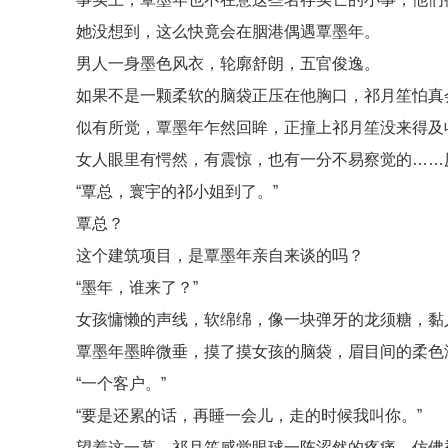
她没想到，这么快竟会在胭港偶遇覃墨年。
男人一身墨色风衣，轮廓舒朗，五官俊逸。
如果不是一颗柔软的脑袋正压在他胸口，祁月笙怕真
似有所觉，覃墨年乍然回眸，正撞上祁月笙没来得及
女人眼里有愕然，有震惊，也有一分不易察觉的……
“覃总，寰宇的祁小姐到了。”
覃总？
这个建筑项目，是覃墨年亲自来谈的吗？
“墨年，谁来了？”
女孩慵懒的声线，软绵绵，像一块弹牙的龙须糖，黏
覃墨年墨眸微垂，摸了摸女孩的脑袋，眉目间的柔色
“一个客户。”
“要是还累的话，再睡一会儿，走的时候我叫你。”
望着这一幕，祁月笙感觉眼球一阵涩然的疼痛，仿佛