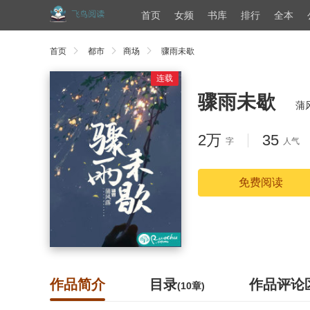
首页
女频
书库
排行
全本
首页
都市
商场
骤雨未歇
连载
骤雨未歇
蒲
2万
35
字
人气
免费阅读
作品简介
目录
作品评论
(10章)