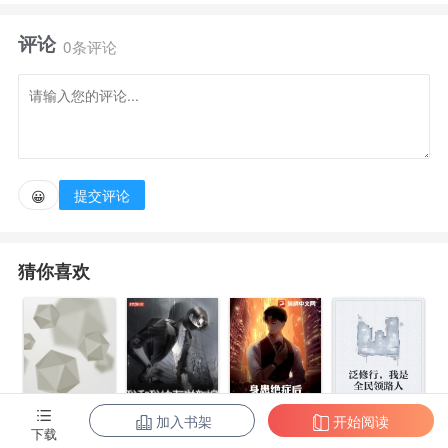
重生回到2001，成为一个大纨绔。
评论
黄飞扬：？？？
0条评论
那一年，BAT还在互联网大潮中挣扎。
那一年，米股大崩盘。
那一年，水果还没有名扬天下。
那一年，古董热才刚刚兴起。
提交评论
😀
那一年，地皮还很便宜。
那一年，很多独角兽还没横空出世。
猜你喜欢
那一年，光刻机好像还有机会入场。
那一年，白月光、邻家小妹才初长成……
黄飞扬：上天都给我重来一次的机会了，小孩子才做选
择，我全都要！
加入书架
开始阅读
身患绝症后，
泛修行，我是
下载
都市第一至尊
我和我的古代