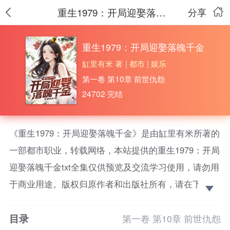
重生1979：开局迎娶落魄千金
分享
重生1979：开局迎娶落魄千金
缸里有米 著
|
都市
|
娱乐
第一卷 第10章 前世仇怨
24702·完结
《重生1979：开局迎娶落魄千金》是由缸里有米所著的
一部都市职业，转载网络，本站提供的重生1979：开局
迎娶落魄千金txt全集仅供预览及交流学习使用，请勿用
于商业用途。版权归原作者和出版社所有，请在下载后
的24小时之内删除，如果喜欢。请支持正版！
目录
大富豪林正军重生了，回到1979年，全县最美女知
第一卷 第10章 前世仇怨