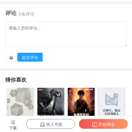
青唐晓芙即将堕入黑暗的那天。 前世，他胆小懦弱，
评论
竟然让傻妮子替自己去劳动教养，导致她悲剧的一
0条评论
生！ 这一世林正军没有犹豫，无比坚定死说出：“我
不许你去，而且，我会娶你！”人人都说林正军犯傻娶
了个成分不好的赔钱货，可又有谁知道，她出身豪门，
即将继承亿万家产，妥妥落难千金呢！ 此后，林正军
提交评论
😀
的人生目标就是，家庭事业两手都要抓，疼老婆发家致
富两手都要硬。 且看小人物如何借着政策东风，实现
猜你喜欢
草根逆袭！
加入书架
开始阅读
身患绝症后，
泛修行，我是
下载
都市第一至尊
我和我的古代