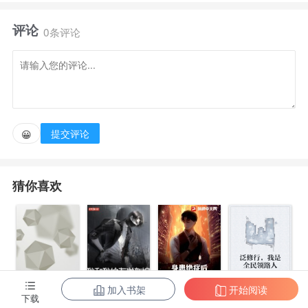
江侃人到四十，遭遇了失业与家庭矛盾的双重打击。
评论
在他想要跳河一了百了之时却获得了音乐系统，发现自
0条评论
己竟然还拥有着一幅可以媲美巨星的天籁歌喉！ 行
吧，既然老天都这么看好，那我江侃就换一种活法，换
一种人生。后半辈子，也为自己活出一个新天地。
提交评论
😀
猜你喜欢
加入书架
开始阅读
身患绝症后，
泛修行，我是
下载
都市第一至尊
我和我的古代