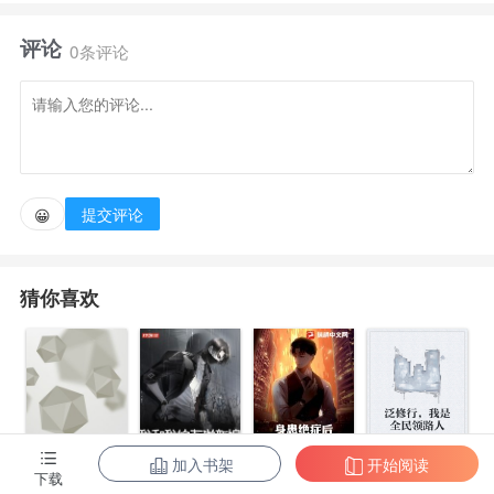
的文娱已经接近盛世。
评论
0条评论
不过前世蓝星的那些文娱作品却没有出现在这个世
界，身为一个边缘作曲人，陈锋只想做一条咸鱼隐居幕
后，写歌赚钱。
提交评论
😀
自此，署名‘夏时有雨’的作词，作曲人横空出世。
猜你喜欢
加入书架
开始阅读
身患绝症后，
泛修行，我是
下载
都市第一至尊
我和我的古代