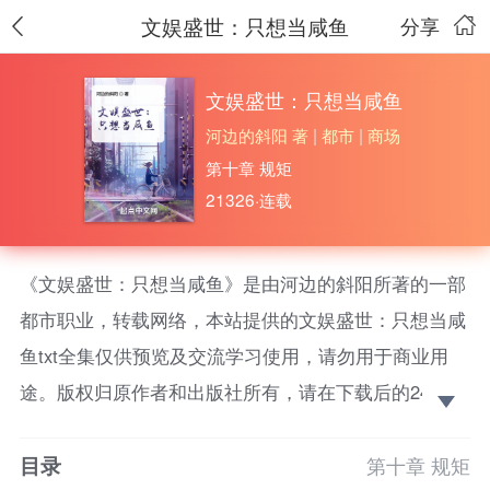
文娱盛世：只想当咸鱼
分享
文娱盛世：只想当咸鱼
河边的斜阳 著
|
都市
|
商场
第十章 规矩
21326·连载
《文娱盛世：只想当咸鱼》是由河边的斜阳所著的一部
都市职业，转载网络，本站提供的文娱盛世：只想当咸
鱼txt全集仅供预览及交流学习使用，请勿用于商业用
途。版权归原作者和出版社所有，请在下载后的24小时
之内删除，如果喜欢。请支持正版！ 因为一场事故，
目录
重生于一个和蓝星极度相似的世界，陈锋发现这个世界
第十章 规矩