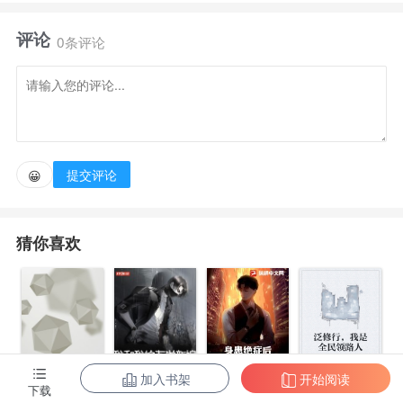
评论
宁城出了两个大新闻，一是邢家闹了出真假少爷，
0条评论
真少爷是乡下长大的泥腿子，假少爷是豪门里的天子
骄子。
提交评论
😀
二是邢裴两家联姻，裴家也使一出狸猫换千金，
猜你喜欢
叫养女嫁给脾气暴躁的真少爷，裴小姐嫁温柔矜贵的
假少爷。
真少爷当天就把婚礼现场砸了。
加入书架
开始阅读
身患绝症后，
泛修行，我是
下载
养女骆槐已经预见自己婚后的水深火热，等来的却
都市第一至尊
我和我的古代