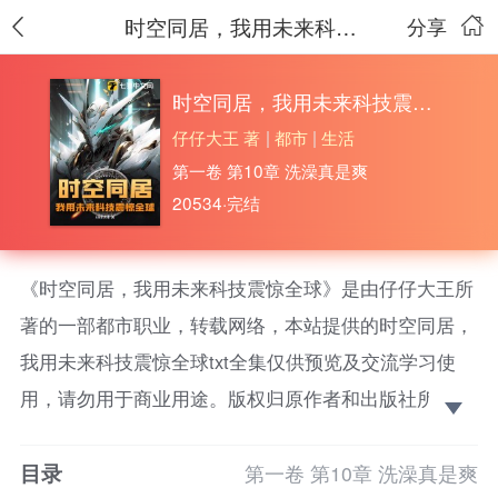
时空同居，我用未来科技震惊全球
分享
时空同居，我用未来科技震惊全球
仔仔大王 著
|
都市
|
生活
第一卷 第10章 洗澡真是爽
20534·完结
《时空同居，我用未来科技震惊全球》是由仔仔大王所
著的一部都市职业，转载网络，本站提供的时空同居，
我用未来科技震惊全球txt全集仅供预览及交流学习使
用，请勿用于商业用途。版权归原作者和出版社所有，
请在下载后的24小时之内删除，如果喜欢。请支持正
目录
版！
第一卷 第10章 洗澡真是爽