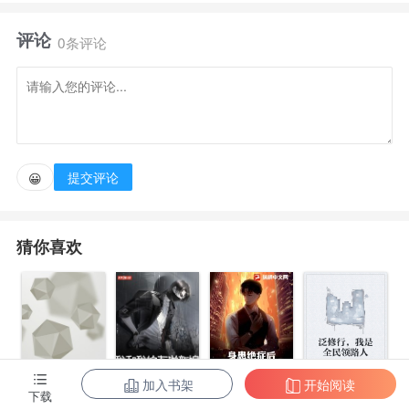
刚换了密码的大门一响， 从此屋子里多了一个
评论
人， 再一觉睡醒， 我就成了科技大佬了？ 0.5nm
0条评论
的光刻机， 小型化的可控核聚变， 满天飞的空天
母舰 …… 这一切，都要从一场时空同居开始说
起……
提交评论
😀
猜你喜欢
加入书架
开始阅读
身患绝症后，
泛修行，我是
下载
都市第一至尊
我和我的古代