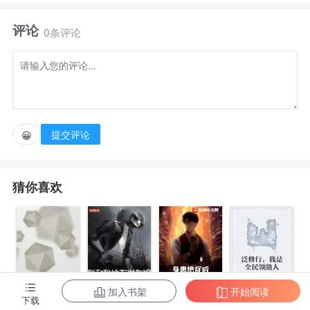
年决定把
评论
0条评论
“老公”给绿了！当晚她就睡了绝美妖孽男，可谁知那
竟是她老公！？人前他是晏教授，人后他真是
“教兽”！顶着
提交评论
😀
“奸夫”名号的陆三爷夜夜把小娇妻吃干抹净，破戒上
猜你喜欢
瘾。某天她终于遭不住了:
“我们这样是会遭雷劈的！”陆晏舟挑眉一笑：“睡我老
婆，天经地义。”
加入书架
开始阅读
身患绝症后，
泛修行，我是
下载
都市第一至尊
我和我的古代