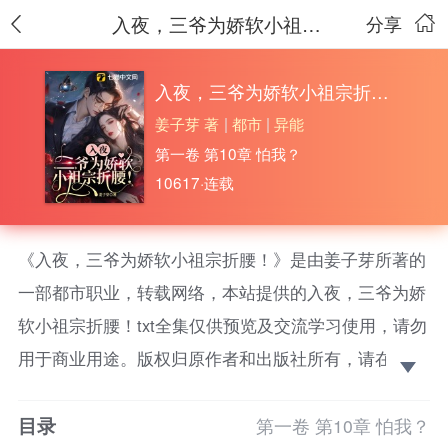
入夜，三爷为娇软小祖宗折腰！
分享
入夜，三爷为娇软小祖宗折腰！
姜子芽 著
|
都市
|
异能
第一卷 第10章 怕我？
10617·连载
《入夜，三爷为娇软小祖宗折腰！》是由姜子芽所著的
一部都市职业，转载网络，本站提供的入夜，三爷为娇
软小祖宗折腰！txt全集仅供预览及交流学习使用，请勿
用于商业用途。版权归原作者和出版社所有，请在下载
后的24小时之内删除，如果喜欢。请支持正版！ 草包
目录
千金姜绾被迫替嫁给素未谋面的老男人陆三爷，隐忍三
第一卷 第10章 怕我？