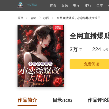
首页
女频
书库
排行
全本
首页
都市
校园
全网直播爆瓜，小恋综爆改大瓜田
完结
全网直播爆
3万
224
字
人气
免费阅读
作品简介
目录
作品评论
(10章)