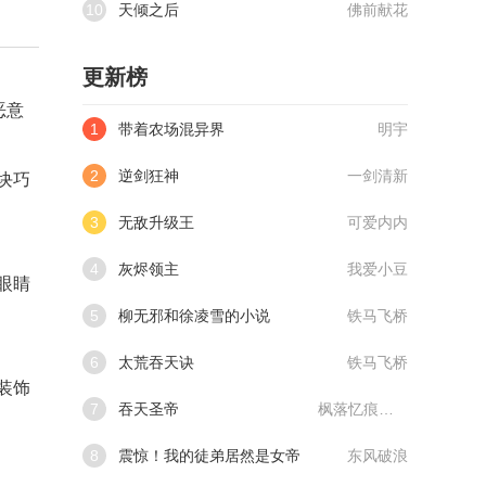
10
天倾之后
佛前献花
更新榜
恶意
1
带着农场混异界
明宇
2
逆剑狂神
一剑清新
块巧
3
无敌升级王
可爱内内
4
灰烬领主
我爱小豆
眼睛
5
柳无邪和徐凌雪的小说
铁马飞桥
6
太荒吞天诀
铁马飞桥
装饰
7
吞天圣帝
枫落忆痕@qimiaoVCllo1
8
震惊！我的徒弟居然是女帝
东风破浪