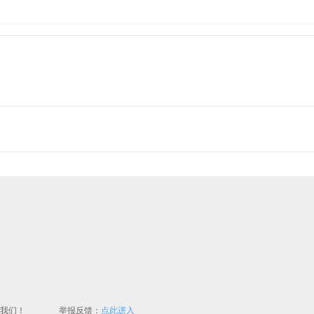
系我们！
举报反馈：
点此进入