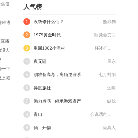
全集仅
人气榜
1
没钱修什么仙？
熊狼狗
并难逃
2
1979黄金时代
睡觉会变白
”直播
3
重回1982小渔村
一杯冰柠檬水
像没人
快
4
夜无疆
辰东
译一下
5
刚准备高考，离婚逆袭系统来了
七月封阳
瓜是粉
6
异度旅社
远瞳
7
魅力点满，继承游戏资产
纵伐
8
青山
会说话的肘子
9
仙工开物
蛊真人