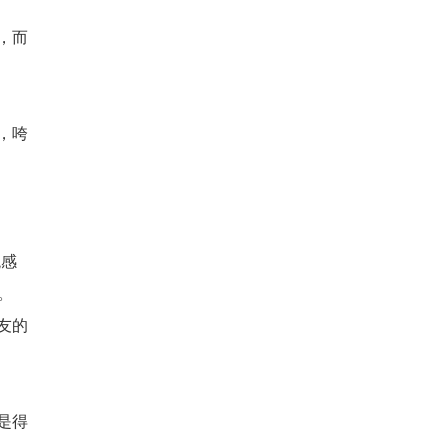
，而
，咵
观感
。
友的
是得