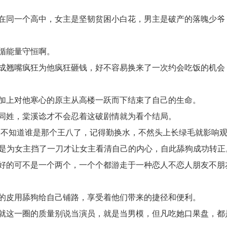
在同一个高中，女主是坚韧贫困小白花，男主是破产的落魄少爷
循能量守恒啊。
成翘嘴疯狂为他疯狂砸钱，好不容易换来了一次约会吃饭的机会
加上对他寒心的原主从高楼一跃而下结束了自己的生命。
同姓，棠溪谂才不会忍着这破剧情就为看个结局。
是不知道谁是那个王八了，记得勤换水，不然头上长绿毛就影响
礼是为女主挡了一刀才让女主看清自己的内心，自此舔狗成功转正
好的可不是一个两个，一个个都游走于一种恋人不恋人朋友不朋
的皮用舔狗给自己铺路，享受着他们带来的捷径和便利。
就这一圈的质量别说当演员，就是当男模，但凡吃她口果盘，都