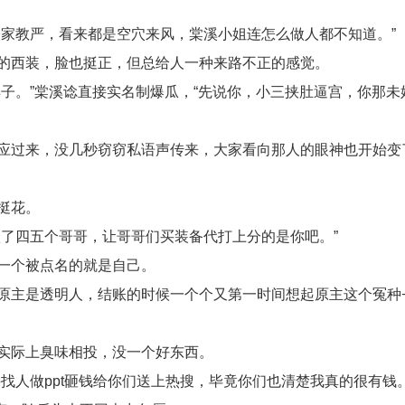
家教严，看来都是空穴来风，棠溪小姐连怎么做人都不知道。”
的西装，脸也挺正，但总给人一种来路不正的感觉。
子。”棠溪谂直接实名制爆瓜，“先说你，小三挟肚逼宫，你那未
应过来，没几秒窃窃私语声传来，大家看向那人的眼神也开始变
挺花。
了四五个哥哥，让哥哥们买装备代打上分的是你吧。”
一个被点名的就是自己。
原主是透明人，结账的时候一个个又第一时间想起原主这个冤种
实际上臭味相投，没一个好东西。
找人做ppt砸钱给你们送上热搜，毕竟你们也清楚我真的很有钱。