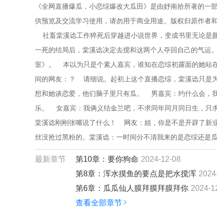
《全网直播爆瓜，小恋综爆改大瓜田》是由妤南拾所著的一部
供预览及交流学习使用，请勿用于商业用途。版权归原作者和
    社畜棠溪谂工作猝死后穿越进小说世界，变成书里无论是
一死的结局后，棠溪谂决定去搅和这两个人夺回自己的气运。 
室》。    本以为只是个素人嘉宾，谁知在恋综初露面的她站
间的网友：？    请细说。起初上这个直播恋综，棠溪谂只
想和她谈恋爱，他们脑子里只有瓜。    男嘉宾：约什么会
乐。    女嘉宾：我俩义结金兰吧，不求同年同月同日生，只
棠溪谂刚刚张嘴说了什么！    网友：姐，你是不是开辟了新
丝没抢过黑粉的。棠溪谂：一时间分不清我来的是恋综还是
最新章节
第10章：要你狗命
2024-12-08
第8章：浑水摸鱼的要点是把水搅浑
2024
第6章：瓜瓜仙人膜拜膜拜膜拜你
2024-1
查看全部章节