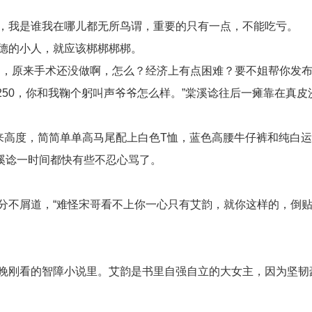
，我是谁我在哪儿都无所鸟谓，重要的只有一点，不能吃亏。
德的小人，就应该梆梆梆梆。
了，原来手术还没做啊，怎么？经济上有点困难？要不姐帮你发
250，你和我鞠个躬叫声爷爷怎么样。”棠溪谂往后一瘫靠在真皮
来高度，简简单单高马尾配上白色T恤，蓝色高腰牛仔裤和纯白
溪谂一时间都快有些不忍心骂了。
分不屑道，“难怪宋哥看不上你一心只有艾韵，就你这样的，倒
晚刚看的智障小说里。艾韵是书里自强自立的大女主，因为坚韧
。