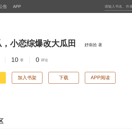
公告
APP
瓜，小恋综爆改大瓜田
妤南拾 著
10
0
章
评论
加入书架
下载
APP阅读
区