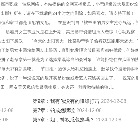
都市职业，转载网络，本站提供的全网直播爆瓜，小恋综爆改大瓜田txt
出版社所有，请在下载后的24小时之内删除，如果喜欢。请支持正版！
颜值和家世都是顶配的女配。    在意识到自己被书里的男女主抢夺气运，
   趁着男女主事业只是在上升期，棠溪谂带资进组插入恋综《心动观察
在太阳下感叹，    “今天的太阳真大，比某影帝狗子偷裤衩逃跑那天还大。
是为了给男女主添堵给网友上眼药，直到她发现这节目嘉宾都好优质，但好
，我拼了老命拿第一就是为了选择棠溪谂当约会对象，谁能拒绝住在瓜田的
求每天都有新瓜吃。    节目组：摄像头给我怼她脸上，赶紧找个唇语师翻
业务，说了一半没说完的瓜其实是粉丝或者艺人花钱买回去了。    说完的
瓜田，网友天天私信监督我摘瓜，身边还一群嗷嗷待哺的猹儿。
第9章：我有你没有的降维打击
2024-12-08
-12-08
第7章：钓成翘嘴啦
2024-12-08
2-08
第5章：姐，裤衩瓜包熟吗？
2024-12-08