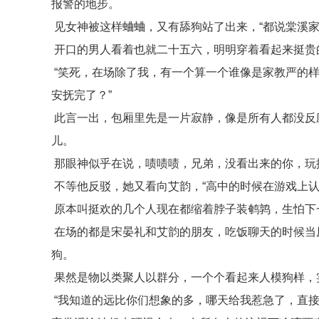
报警的地步。
见女神被这样蛐蛐，又有舔狗站了出来，“都说棠溪家
开口的男人看着也就二十五六，明明穿着看起来挺贵
“笑死，在场除了我，有一个算一个谁像是家教严的样
安抚完了？”
此言一出，包厢里先是一片寂静，像是所有人都没反
儿。
那眼神似乎在说，啧啧啧，兄弟，没看出来的你，玩
不等他反驳，她又看向艾韵，“高中的时候在游戏上认
原本叫挺欢的几个人现在都缩着脖子装鹌鹑，生怕下
在场的都是宋晏礼和艾韵的朋友，吃饭聊天的时候当
狗。
果然是物以类聚人以群分，一个个看起来人模狗样，
“我知道的远比你们想象的多，哪天给我惹急了，直接