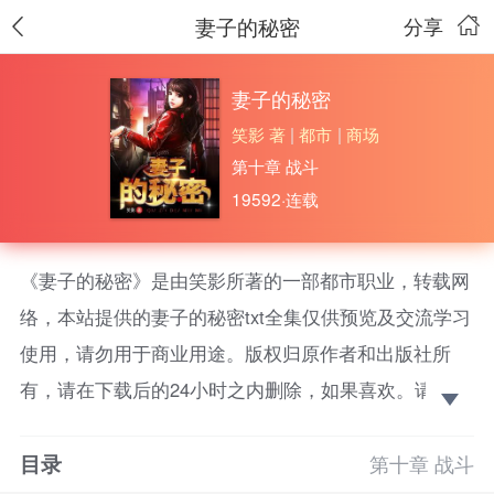
妻子的秘密
分享
妻子的秘密
笑影 著
|
都市
|
商场
第十章 战斗
19592·连载
《妻子的秘密》是由笑影所著的一部都市职业，转载网
络，本站提供的妻子的秘密txt全集仅供预览及交流学习
使用，请勿用于商业用途。版权归原作者和出版社所
有，请在下载后的24小时之内删除，如果喜欢。请支持
正版！ 三十而立，公司破产，为了报复，我找上了仇
目录
人。
第十章 战斗