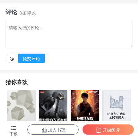
评论
0条评论
提交评论
😀
猜你喜欢
加入书架
开始阅读
身患绝症后，
泛修行，我是
下载
都市第一至尊
我和我的古代
影后妻子她悔
全民领路人