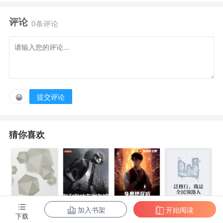
医学院转学到了警校，身背5个处分之后终于毕业了。
评论
0条评论
因为长得像流氓，报道第一天差点被退货。后续因为
长相问题也闹出了不少的笑话，还好有系统加持，最终
成就了一番警界和医学界的传奇。
提交评论
😀
已完成：大学白骨案、江底沉尸案、新娘惨死案
猜你喜欢
加入书架
开始阅读
身患绝症后，
泛修行，我是
下载
都市第一至尊
我和我的古代