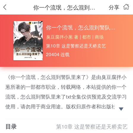
你一个流氓，怎么混到警队里来了
分享
你一个流氓，怎么混到警队里来了
臭豆腐拌小葱 著
|
都市
|
商场
第10章 这是警察还是天桥卖艺
20404·连载
《你一个流氓，怎么混到警队里来了》是由臭豆腐拌小
葱所著的一部都市职业，转载网络，本站提供的你一个
流氓，怎么混到警队里来了txt全集仅供预览及交流学习
使用，请勿用于商业用途。版权归原作者和出版社所
有，请在下载后的24小时之内删除，如果喜欢。请支持
目录
正版！ 穿越平行世界的叶麟，在系统的威胁下硬是从
第10章 这是警察还是天桥卖艺