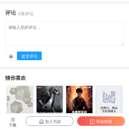
评论
0条评论
提交评论
😀
猜你喜欢
加入书架
开始阅读
身患绝症后，
泛修行，我是
下载
都市第一至尊
我和我的古代