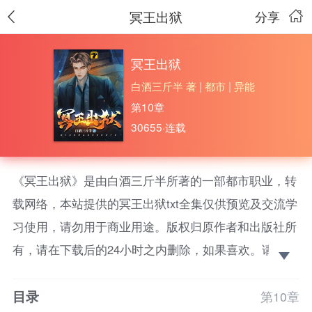
冥王出狱
分享
冥王出狱
白酒三斤半 著
|
都市
|
异能
第10章
30655·连载
《冥王出狱》是由白酒三斤半所著的一部都市职业，转
载网络，本站提供的冥王出狱txt全集仅供预览及交流学
习使用，请勿用于商业用途。版权归原作者和出版社所
有，请在下载后的24小时之内删除，如果喜欢。请支持
正版！ 一人一刀杀的全球无人不服，暴揍全球战神，
目录
入狱体验生活，一年后突然出狱，全球各国都慌了……
第10章