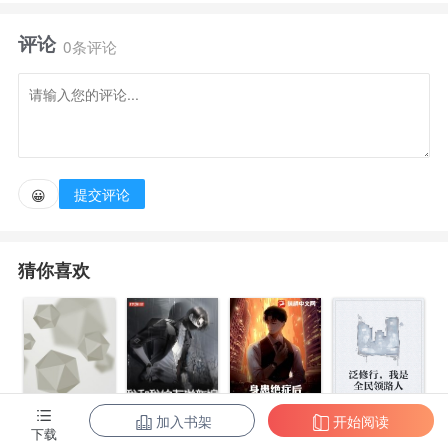
八荒，镇压一众绝世凶徒的帝风，在出狱的前一刻，收
评论
到了妻子的离婚协议书。
0条评论
三年的感情，终究敌不过身份的差距，然而，殊不
知，她拥有的一切，全都是他给的，他们仰望的星辰，
不过是他脚下的沙砾而已！
提交评论
😀
本书又名《离婚后，反手娶了青梅竹马做老婆！》
猜你喜欢
加入书架
开始阅读
身患绝症后，
泛修行，我是
下载
都市第一至尊
我和我的古代