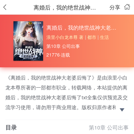
离婚后，我的绝世战神大老婆后悔了
分享
离婚后，我的绝世战神大老婆后悔了
浪里小白龙本尊 著
|
都市
|
生活
第10章 公司出事
21776·连载
《离婚后，我的绝世战神大老婆后悔了》是由浪里小白
龙本尊所著的一部都市职业，转载网络，本站提供的离
婚后，我的绝世战神大老婆后悔了txt全集仅供预览及交
流学习使用，请勿用于商业用途。版权归原作者和出版
社所有，请在下载后的24小时之内删除，如果喜欢。请
目录
支持正版！ 医道武道，风水相术无一不通，踏临四海
第10章 公司出事