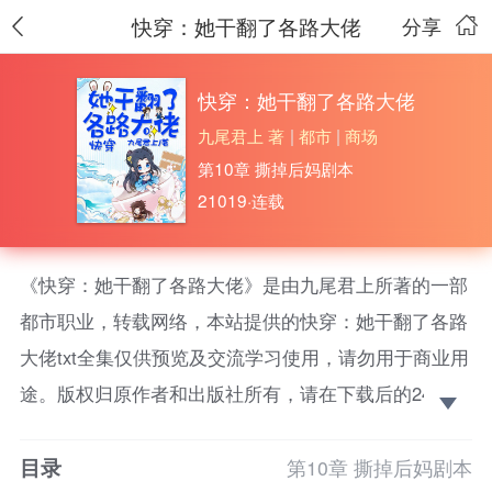
快穿：她干翻了各路大佬
分享
快穿：她干翻了各路大佬
九尾君上 著
|
都市
|
商场
第10章 撕掉后妈剧本
21019·连载
《快穿：她干翻了各路大佬》是由九尾君上所著的一部
都市职业，转载网络，本站提供的快穿：她干翻了各路
大佬txt全集仅供预览及交流学习使用，请勿用于商业用
途。版权归原作者和出版社所有，请在下载后的24小时
之内删除，如果喜欢。请支持正版！ 修行有成的明
目录
婳，穿梭各种位面历劫，积攒功德，谋划气运。
第10章 撕掉后妈剧本