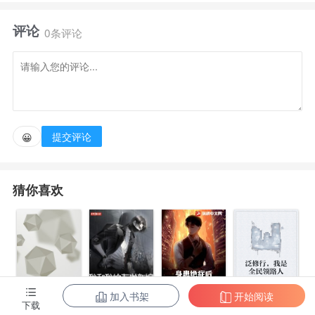
评论
穿越时总有不知名野生系统碰瓷，妄想奴役、收割
0条评论
她。
系统1：宿主人美心善，品性纯良。
提交评论
😀
系统2：宿主聪慧可人，才貌双全。
猜你喜欢
系统3：宿主开朗大方，人见人爱。
......
系统+N：以上言论非真心，碰瓷大佬的系统都有这
加入书架
开始阅读
身患绝症后，
泛修行，我是
下载
么一朝（躺平等死.JPG）。
都市第一至尊
我和我的古代