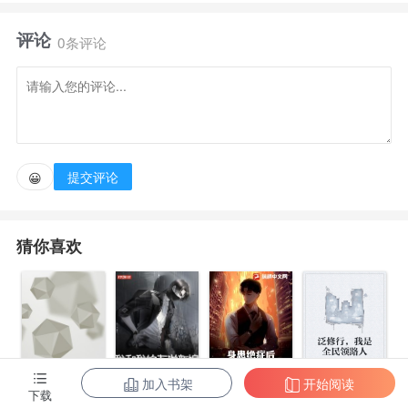
评论
一座神秘的小岛，一棵神奇的小树，让重生于平行世
0条评论
界的林立迎娶白富美，走上人生巅峰的梦想，不再只是
个虚幻的泡影。
“什么？你说修行者觉醒异能是上天对修行者的恩
提交评论
😀
赐？”
猜你喜欢
“稍等一下，等我吃下手中的异能果，先觉醒个异能
再跟你说话。”
加入书架
开始阅读
身患绝症后，
泛修行，我是
下载
都市第一至尊
我和我的古代