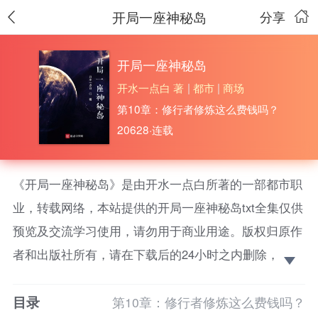
开局一座神秘岛
分享
开局一座神秘岛
开水一点白 著
|
都市
|
商场
第10章：修行者修炼这么费钱吗？
20628·连载
《开局一座神秘岛》是由开水一点白所著的一部都市职
业，转载网络，本站提供的开局一座神秘岛txt全集仅供
预览及交流学习使用，请勿用于商业用途。版权归原作
者和出版社所有，请在下载后的24小时之内删除，如果
喜欢。请支持正版！ 迟到了二十多年的金手指总算是
目录
上线了。这是一个有着修行者的世界。
第10章：修行者修炼这么费钱吗？