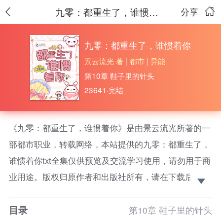
九零：都重生了，谁惯着你
分享
九零：都重生了，谁惯着你
景云流光 著
|
都市
|
异能
第10章 鞋子里的针头
23641·完结
《九零：都重生了，谁惯着你》是由景云流光所著的一
部都市职业，转载网络，本站提供的九零：都重生了，
谁惯着你txt全集仅供预览及交流学习使用，请勿用于商
业用途。版权归原作者和出版社所有，请在下载后的24
小时之内删除，如果喜欢。请支持正版！
目录
【男女主双洁+真人经历改编】 谢谢妍重生了，回
第10章 鞋子里的针头