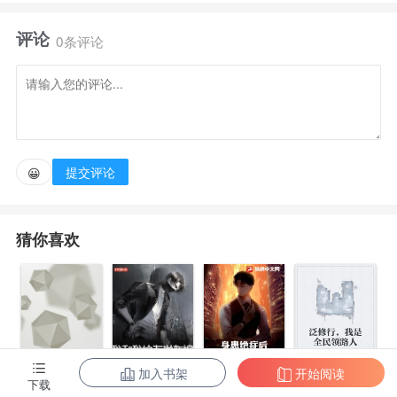
到90年代。 上辈子她被绿茶老妈PUA成为提款机，用
评论
她的钱去养老妈的情夫和继子。 谢妍自己一手好牌打
0条评论
的稀烂，连累女儿也跟着她受苦。 重生一次，谢妍再
也不惯着绿茶老妈。 离婚！必须让父母离婚！ 她
要成全绿茶老妈！ 她倒要看看绿茶老妈没有她持续的
供血，能不能活得比前世如意。 读书，高考，赚钱，
提交评论
😀
手撕极品... 生活在那样的黄金时代，谢妍手握美貌和
智慧，凭什么要做别人的血包和垫脚石？ 她才是
猜你喜欢
王！ 男神、事业、家庭，她都要。 上辈子圣母
心，这辈子阎王心，所有她受过的苦都要让他们加倍奉
还！
加入书架
开始阅读
身患绝症后，
泛修行，我是
下载
都市第一至尊
我和我的古代