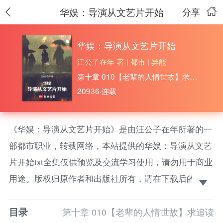
华娱：导演从文艺片开始
分享
华娱：导演从文艺片开始
汪公子在年 著
|
都市
|
异能
第十章 010【老辈的人情世故】求追读
20936·连载
《华娱：导演从文艺片开始》是由汪公子在年所著的一
部都市职业，转载网络，本站提供的华娱：导演从文艺
片开始txt全集仅供预览及交流学习使用，请勿用于商业
用途。版权归原作者和出版社所有，请在下载后的24小
时之内删除，如果喜欢。请支持正版！ 重回1991
目录
年，那年文艺界百花齐放。
第十章 010【老辈的人情世故】求追读