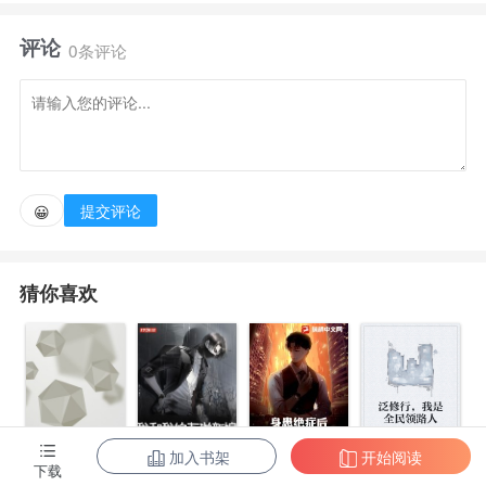
评论
张国师已经起势，陈大导还在留学，第五代导演即将
0条评论
声名鹊起。
凭借重生前的记忆，踩在巨人的肩膀上，李艺书也想
体验体验大导演的快乐。
提交评论
😀
从自导自演《那山那人那狗》开始，谋划《霸王别
猜你喜欢
姬》，与青霞合作《朗读者》。
先夺金狮、再拿金棕榈，后擒金熊。
在文艺片领域实现大满贯后，摇身一变转行商业电
加入书架
开始阅读
身患绝症后，
泛修行，我是
下载
影，成为国产大片开拓者。
都市第一至尊
我和我的古代