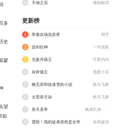
10
天倾之后
佛前献花
回
更新榜
百多
1
带着农场混异界
明宇
历史
2
逆剑狂神
一剑清新
3
无敌升级王
可爱内内
寂寥
4
灰烬领主
我爱小豆
5
柳无邪和徐凌雪的小说
铁马飞桥
神
6
太荒吞天诀
铁马飞桥
头望
7
吞天圣帝
枫落忆痕@qimiaoVCllo1
突如
8
震惊！我的徒弟居然是女帝
东风破浪