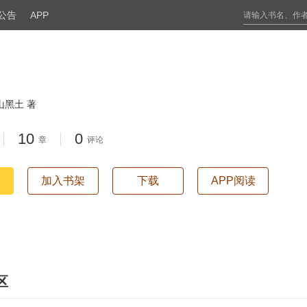
公告
APP
山黑土 著
10
0
章
评论
加入书架
下载
APP阅读
区