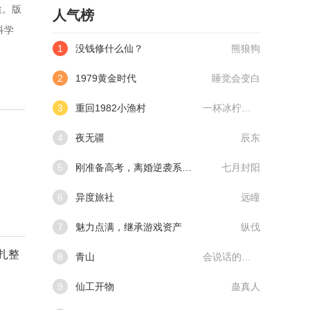
途。版
人气榜
科学
1
没钱修什么仙？
熊狼狗
2
1979黄金时代
睡觉会变白
3
重回1982小渔村
一杯冰柠檬水
4
夜无疆
辰东
5
刚准备高考，离婚逆袭系统来了
七月封阳
6
异度旅社
远瞳
7
魅力点满，继承游戏资产
纵伐
扎整
8
青山
会说话的肘子
9
仙工开物
蛊真人