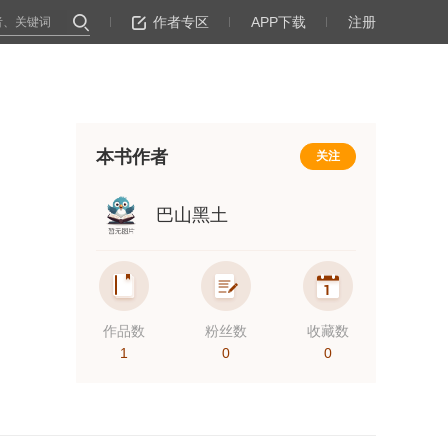
作者专区
APP下载
注册
本书作者
关注
巴山黑土
作品数
粉丝数
收藏数
1
0
0