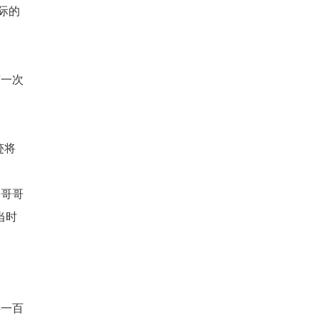
际的
第一次
迹将
、哥哥
当时
共一百