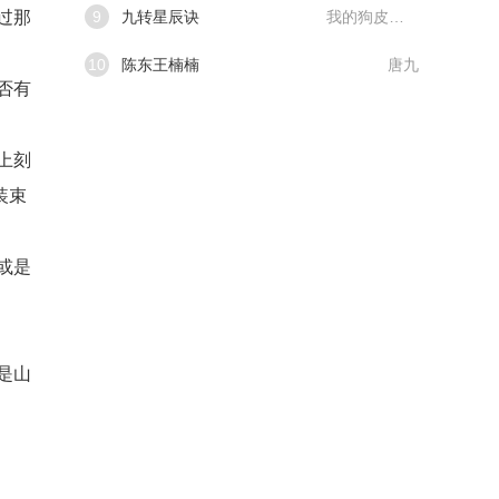
过那
9
九转星辰诀
我的狗皮膏药
10
陈东王楠楠
唐九
否有
上刻
装束
或是
是山