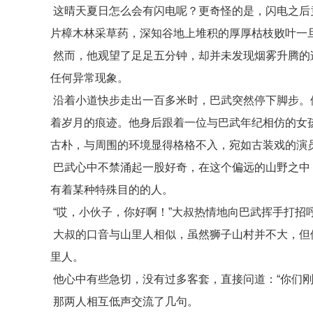
这晴天夏日怎么会有闪电呢？更奇怪的是，闪电之后
片樟木林采草药，深知谷地上堆积的厚厚枯枝败叶一
然而，他观望了足足五分钟，却并未发现烟雾升腾的
任何异常现象。
沿着小道快步走出一百多米时，巴武突然停下脚步。
着岁月的痕迹。他身后跟着一位与巴武年纪相仿的女
古朴，与周围的环境显得格格不入，宛如古装戏的演
巴武心中不禁涌起一股好奇，在这个偏远的山野之中
有着某种特殊目的的人。
“哎，小伙子，你好啊！”大叔热情地向巴武挥手打招
大叔的口音与山里人相似，虽然狮子山村并不大，但
里人。
他心中有些急切，没有过多客套，直接问道：“你们刚
那两人相互低声交流了几句。