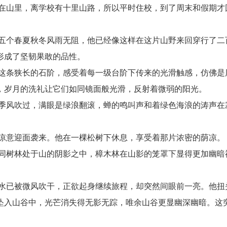
在山里，离学校有十里山路，所以平时住校，到了周末和假期才
五个春夏秋冬风雨无阻，他已经像这样在这片山野来回穿行了二
形成了坚韧果敢的品性。
这条狭长的石阶，感受着每一级台阶下传来的光滑触感，仿佛是
，岁月的洗礼让它们如同镜面般光滑，反射着微弱的阳光。
季风吹过，满眼是绿浪翻滚，蝉的鸣叫声和着绿色海浪的涛声在
凉意迎面袭来。他在一棵松树下休息，享受着那片浓密的荫凉。
同树林处于山的阴影之中，樟木林在山影的笼罩下显得更加幽暗
水已被微风吹干，正欲起身继续旅程，却突然间眼前一亮。他扭
坠入山谷中，光芒消失得无影无踪，唯余山谷更显幽深幽暗。这