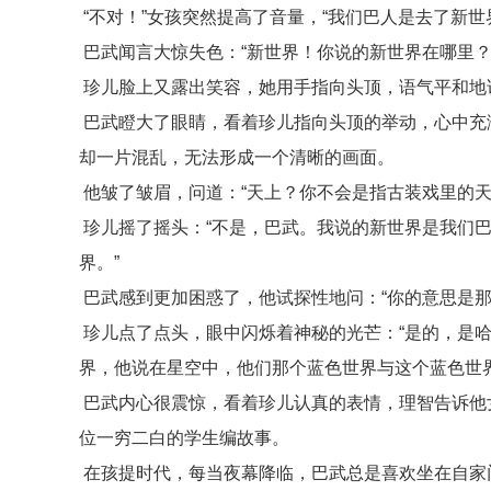
“不对！”女孩突然提高了音量，“我们巴人是去了新世
巴武闻言大惊失色：“新世界！你说的新世界在哪里？
珍儿脸上又露出笑容，她用手指向头顶，语气平和地说
巴武瞪大了眼睛，看着珍儿指向头顶的举动，心中充满
却一片混乱，无法形成一个清晰的画面。
他皱了皱眉，问道：“天上？你不会是指古装戏里的天
珍儿摇了摇头：“不是，巴武。我说的新世界是我们
界。”
巴武感到更加困惑了，他试探性地问：“你的意思是那
珍儿点了点头，眼中闪烁着神秘的光芒：“是的，是
界，他说在星空中，他们那个蓝色世界与这个蓝色世
巴武内心很震惊，看着珍儿认真的表情，理智告诉他
位一穷二白的学生编故事。
在孩提时代，每当夜幕降临，巴武总是喜欢坐在自家