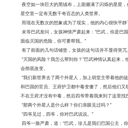
夜空如一块巨大的黑绒布，上面缀满了闪烁的星星，
星空里一定有无数千奇百态的人类世界。
而现在无数次的想象成为了现实，他的内心很快平静
未等巴武发问，女孩神情严肃起来：“巴武，你是巴
面临灭国的危险，你可要帮我。”
有了前面的几句话铺垫，女孩的这句话并不显得突兀
“灭国的风险？我怎么帮到你？”巴武神情认真起来，
会彻底改变。
“我们新世界去了两个外星人，加上胡堂主带着他的
和巴国的官员、王府护卫都中毒变傻了，然后他们又
不在王府才没有中毒，然后四爷带着我来到了这里找
“那两个外星人是什么样？你们亲眼见过吗？”
“四爷见过，四爷，你对巴武说说。”
四爷一脸严肃，道：“巴武，珍儿是我们巴国公主，