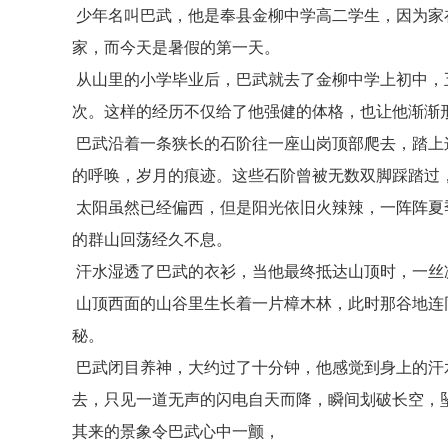
少年名叫巴武，他是奉县金柳中学高二学生，因为家
家，而今天是暑假的第一天。
从山里的小学毕业后，巴武就去了金柳中学上初中，
次。这样的经历不仅给了他强健的体格，也让他渐渐
巴武沿着一条狭长的石阶往一座山岗顶部爬去，踏上
的呼唤，岁月的痕迹。这些石阶曾被无数双脚踩踏过
太阳虽然已经偏西，但是阳光依旧火辣辣，一阵阵夏
的群山回荡经久不息。
汗水湿透了巴武的衣衫，当他最终抵达山顶时，一丝
山顶西面的山谷里生长着一片樟木林，此时那谷地连
秘。
巴武闭目养神，大约过了十分钟，他感觉到身上的汗
去，只见一道无声的闪电自天而降，瞬间划破长空，
其来的景象令巴武心中一颤，