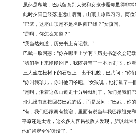
虽然是爬坡，巴武留意到大叔和女孩步履却显得非常
此时夕阳已经落进远山后面，山顶上凉风习习。两位
“巴武，这座山顶是不是名叫西巴峰？”女孩问。
“是啊，你怎么知道？”
“我当然知道，历史书上有记载。”
巴武一脸困惑：“你在哪里上学啊？历史书怎么会记载
“我们坐下来慢慢说吧，我随身带了一本历史书，你看
三人坐在松树下的石板上，出于礼貌，巴武问：“你们
“你叫我珍儿，你叫他四爷吧。”女孩说，她打量了一
“是啊，沿着这条山道走十分钟就到了，你们是我们巴
珍儿没有直接回答巴武的话，而是反问：“巴武，你的
“有，我们巴家寨有族谱，里面有说当年我巴家祖先
平原还是太近，这么多人容易被敌人发现，所以就带
他们肯定全军覆没了。”