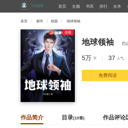
首页
女频
书库
排行
全本
首页
都市
校园
地球领袖
连载
地球领袖
巴
5万
37
字
人气
免费阅读
作品简介
目录
作品评论
(10章)