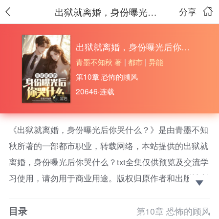
出狱就离婚，身份曝光后你哭什么？
分享
出狱就离婚，身份曝光后你哭什么？
青墨不知秋 著
|
都市
|
异能
第10章 恐怖的顾风
20646·连载
《出狱就离婚，身份曝光后你哭什么？》是由青墨不知
秋所著的一部都市职业，转载网络，本站提供的出狱就
离婚，身份曝光后你哭什么？txt全集仅供预览及交流学
习使用，请勿用于商业用途。版权归原作者和出版社所
有，请在下载后的24小时之内删除，如果喜欢。请支持
目录
正版！ 下载客户端，查看完整作品简介。
第10章 恐怖的顾风