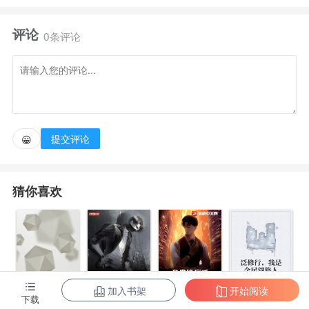
评论
0条评论
提交评论
😀
猜你喜欢
加入书架
开始阅读
下载
身患绝症后，
泛修行，我是
都市第一至尊