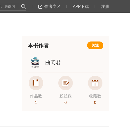
作者专区
APP下载
注册
本书作者
关注
曲问君
作品数
粉丝数
收藏数
1
0
0