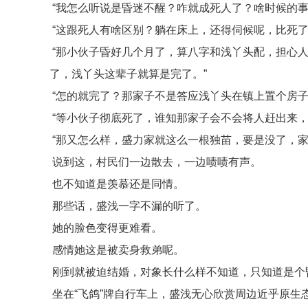
“我怎么听说是昏迷不醒？咋就成死人了？啥时候的事
“这跟死人有啥区别？躺在床上，还得伺候呢，比死了
“那小伙子昏好几个月了，算八字和浅丫头配，担心
了，浅丫头这辈子就算是完了。”
“怎的就完了？那家子不是答应浅丫头在镇上置个房子
“等小伙子彻底死了，谁知那家子会不会将人赶出来，
“那又怎么样，盛力家就这么一根独苗，要是没了，家
说到这，村民们一边散去，一边啧啧有声。
也不知道是羡慕还是同情。
那些话，盛浅一字不漏的听了。
她的脸色变得更难看。
感情她这是被卖身救弟呢。
刚到就被迫结婚，对象长什么样不知道，只知道是个
坐在“飞鸽”牌自行车上，盛浅无心欣赏周边近乎原生