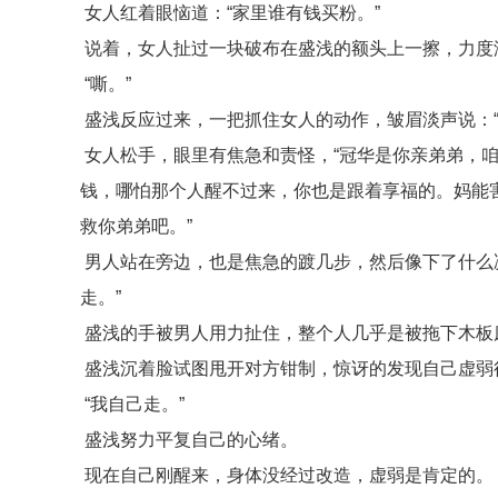
女人红着眼恼道：“家里谁有钱买粉。”
说着，女人扯过一块破布在盛浅的额头上一擦，力度
“嘶。”
盛浅反应过来，一把抓住女人的动作，皱眉淡声说：“
女人松手，眼里有焦急和责怪，“冠华是你亲弟弟，
钱，哪怕那个人醒不过来，你也是跟着享福的。妈能
救你弟弟吧。”
男人站在旁边，也是焦急的踱几步，然后像下了什么
走。”
盛浅的手被男人用力扯住，整个人几乎是被拖下木板
盛浅沉着脸试图甩开对方钳制，惊讶的发现自己虚弱
“我自己走。”
盛浅努力平复自己的心绪。
现在自己刚醒来，身体没经过改造，虚弱是肯定的。