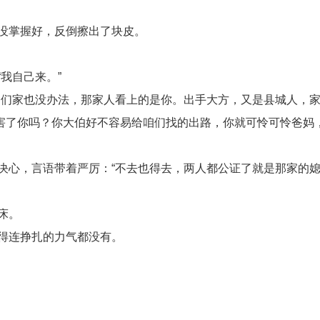
没掌握好，反倒擦出了块皮。
我自己来。”
咱们家也没办法，那家人看上的是你。出手大方，又是县城人，
害了你吗？你大伯好不容易给咱们找的出路，你就可怜可怜爸妈
决心，言语带着严厉：“不去也得去，两人都公证了就是那家的
床。
得连挣扎的力气都没有。