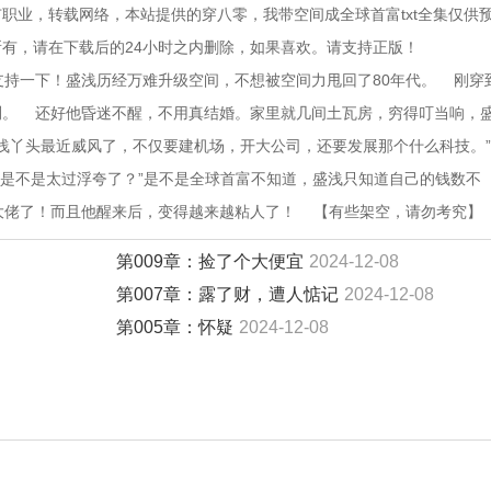
职业，转载网络，本站提供的穿八零，我带空间成全球首富txt全集仅供
有，请在下载后的24小时之内删除，如果喜欢。请支持正版！
持一下！盛浅历经万难升级空间，不想被空间力甩回了80年代。    刚穿到
    还好他昏迷不醒，不用真结婚。家里就几间土瓦房，穷得叮当响，
浅丫头最近威风了，不仅要建机场，开大公司，还要发展那个什么科技。”   
报导是不是太过浮夸了？”是不是全球首富不知道，盛浅只知道自己的钱数不
大佬了！而且他醒来后，变得越来越粘人了！    【有些架空，请勿考究】
第009章：捡了个大便宜
2024-12-08
第007章：露了财，遭人惦记
2024-12-08
第005章：怀疑
2024-12-08