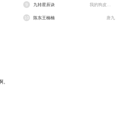
9
九转星辰诀
我的狗皮膏药
10
陈东王楠楠
唐九
啊。