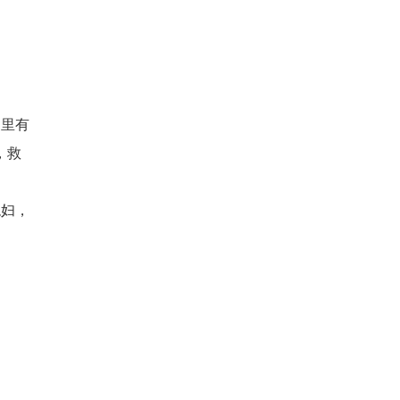
家里有
，救
媳妇，