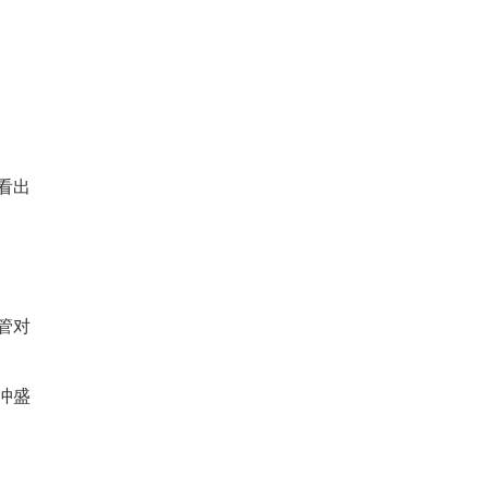
看出
管对
冲盛