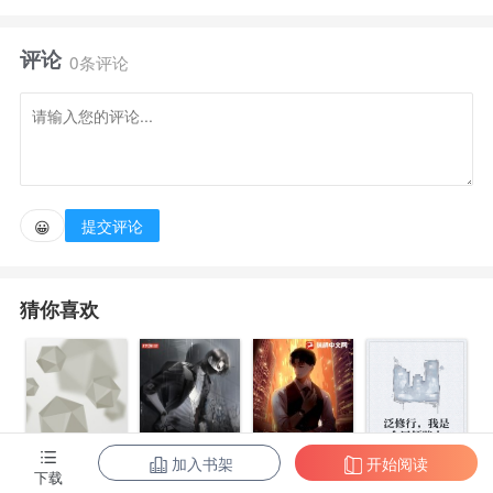
的白马王子会一直爱他，不料毕业后，男朋友判若两
评论
人，在男朋友的多次欺骗下，姜可言，选择自杀....幸好
0条评论
老天爷开眼没有收了她，捡回一条命后，在朋友们的鼓
励下，她振作起来，一心投入工作，事业有了起色。
在职业生涯再上一层的时候，却造小人算计，离开职
提交评论
😀
场，开始自己的创业。
猜你喜欢
后来她发现爱上曾经的上司，再次经历纠葛感情，创
业重重受阻.....在面对各种挑战时，姜可言通过自己的
聪慧和不懈的努力，一路披荆斩棘，拿到了女总裁的头
衔，并且因为她的勇敢救赎了男主，最终成为女主夫
婿，过上大多数女人不敢奢求的幸福生活。
加入书架
开始阅读
下载
身患绝症后，
泛修行，我是