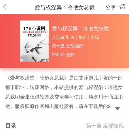
爱与权涅槃：冷艳女总裁
分享
爱与权涅槃：冷艳女总裁
艾莎婉儿 著
|
都市
|
商场
第十章 发现端倪
26044·连载
《爱与权涅槃：冷艳女总裁》是由艾莎婉儿所著的一部
都市职业，转载网络，本站提供的爱与权涅槃：冷艳女
总裁txt全集仅供预览及交流学习使用，请勿用于商业用
途。版权归原作者和出版社所有，请在下载后的24小时
之内删除，如果喜欢。请支持正版！ 他们曾是被人羡
目录
慕的校园情侣，女主姜可言善良单纯，她天真的以为她
第十章 发现端倪