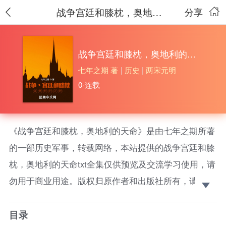
战争宫廷和膝枕，奥地利的天命
分享
战争宫廷和膝枕，奥地利的天命
七年之期 著
|
历史
|
两宋元明
0·连载
《战争宫廷和膝枕，奥地利的天命》是由七年之期所著
的一部历史军事，转载网络，本站提供的战争宫廷和膝
枕，奥地利的天命txt全集仅供预览及交流学习使用，请
勿用于商业用途。版权归原作者和出版社所有，请在下
载后的24小时之内删除，如果喜欢。请支持正版！ 让
目录
别人去打仗，你，幸运的奥地利，去结婚吧！战神能赐