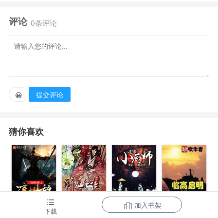
予你的，爱神也能赐予你。
评论
0条评论
拿破仑战争的硝烟已经散去，曾经为欧洲带来和平的
维也纳体系，已经千疮百孔。
看似毫无波澜的和平表象之下，则是暗流涌动的时代
提交评论
😀
漩涡，暴风之前的宁静。
猜你喜欢
空气中弥漫着汗水蒸腾的雾气，呛人的黑烟让人难以
呼吸，高雅的餐桌上，一群军人和穿着西装的胖子正在
你推我攘，饕餮着那名为世界的大餐，墙上挂着梵高的
自画像，耳边萦绕着施特劳斯父子的圆舞曲。
加入书架
三国纵横之凉
醉迷红楼
临高启明
下载
突然音乐变成了进行曲，画面也转到战场，士兵们迈
北宋小厨师