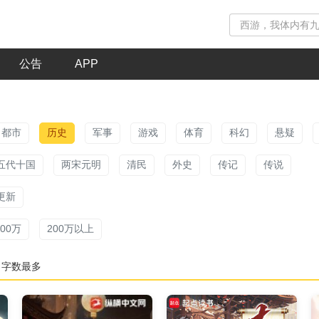
公告
APP
都市
历史
军事
游戏
体育
科幻
悬疑
五代十国
两宋元明
清民
外史
传记
传说
更新
200万
200万以上
字数最多