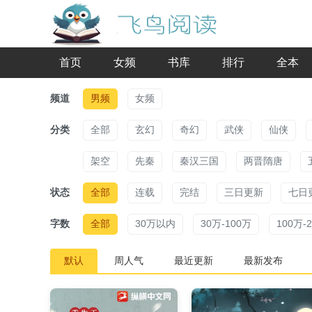
首页
女频
书库
排行
全本
频道
男频
女频
分类
全部
玄幻
奇幻
武侠
仙侠
架空
先秦
秦汉三国
两晋隋唐
状态
全部
连载
完结
三日更新
七日
字数
全部
30万以内
30万-100万
100万-
默认
周人气
最近更新
最新发布