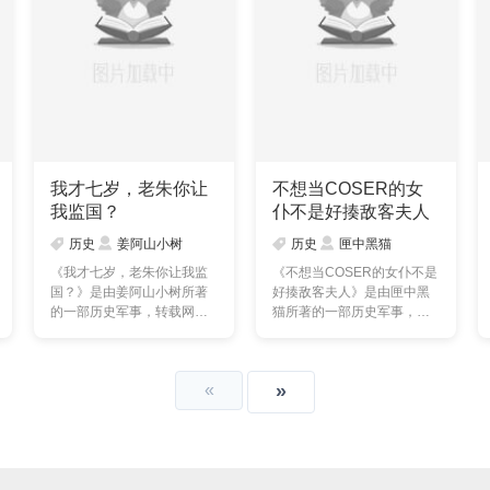
我才七岁，老朱你让
不想当COSER的女
我监国？
仆不是好揍敌客夫人
历史
姜阿山小树
历史
匣中黑猫
《我才七岁，老朱你让我监
《不想当COSER的女仆不是
国？》是由姜阿山小树所著
好揍敌客夫人》是由匣中黑
的一部历史军事，转载网
猫所著的一部历史军事，转
络，本站提供的我才七岁，
载网络，本站提供的不
……
想……
«
»