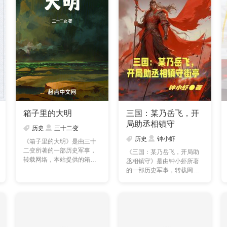
箱子里的大明
三国：某乃岳飞，开
局助丞相镇守
历史
三十二变
历史
钟小虾
《箱子里的大明》是由三十
二变所著的一部历史军事，
《三国：某乃岳飞，开局助
转载网络，本站提供的箱子
丞相镇守》是由钟小虾所著
里的大明txt全集仅供预……
的一部历史军事，转载网
络，本站提供的三国：某
乃……