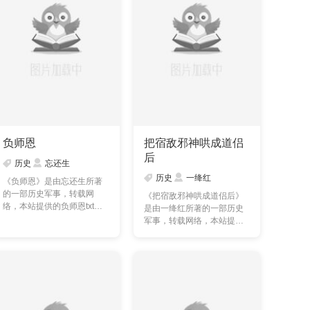
负师恩
把宿敌邪神哄成道侣
后
历史
忘还生
历史
一绛红
《负师恩》是由忘还生所著
的一部历史军事，转载网
《把宿敌邪神哄成道侣后》
络，本站提供的负师恩txt全
是由一绛红所著的一部历史
集仅供预览及交流学习
军事，转载网络，本站提供
使……
的把宿敌邪神哄成道侣
后……