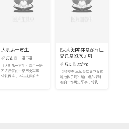
大明第一贡生
[综英美]本体是深海巨
兽真是抱歉了啊
历史
一语不语
历史
鲤亦檬
《大明第一贡生》是由一语
不语所著的一部历史军事，
《[综英美]本体是深海巨兽真
转载网络，本站提供的大明
是抱歉了啊》是由鲤亦檬所
第一贡生txt全集仅供预……
著的一部历史军事，转载网
络，本站提供的[综英……