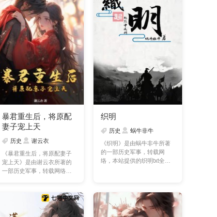
暴君重生后，将原配
织明
妻子宠上天
历史
蜗牛非牛
历史
谢云衣
《织明》是由蜗牛非牛所著
的一部历史军事，转载网
《暴君重生后，将原配妻子
络，本站提供的织明txt全集
宠上天》是由谢云衣所著的
仅供预览及交流学习使
一部历史军事，转载网络，
用……
本站提供的暴君重生后，
……