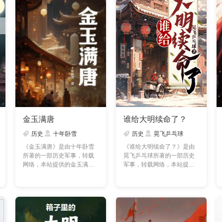
金玉满唐
谁给大明续命了？
历史
十年卧雪
历史
晃飞乒乓球
《金玉满唐》是由十年卧雪
《谁给大明续命了？》是由
所著的一部历史军事，转载
晃飞乒乓球所著的一部历史
网络，本站提供的金玉满唐
军事，转载网络，本站提供
txt全集仅供预览及交流……
的谁给大明续命了？txt……