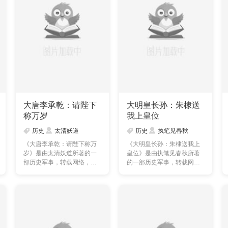
大唐李承乾：请陛下
大明皇长孙：朱棣送
称万岁
我上皇位
历史
太清妖道
历史
执笔见春秋
《大唐李承乾：请陛下称万
《大明皇长孙：朱棣送我上
岁》是由太清妖道所著的一
皇位》是由执笔见春秋所著
部历史军事，转载网络，本
的一部历史军事，转载网
站提供的大唐李承乾：
络，本站提供的大明皇长
请……
孙……