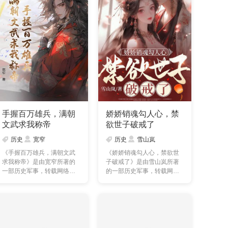
手握百万雄兵，满朝
娇娇销魂勾人心，禁
文武求我称帝
欲世子破戒了
历史
宽窄
历史
雪山岚
《手握百万雄兵，满朝文武
《娇娇销魂勾人心，禁欲世
求我称帝》是由宽窄所著的
子破戒了》是由雪山岚所著
一部历史军事，转载网络，
的一部历史军事，转载网
本站提供的手握百万雄
络，本站提供的娇娇销魂
兵……
勾……