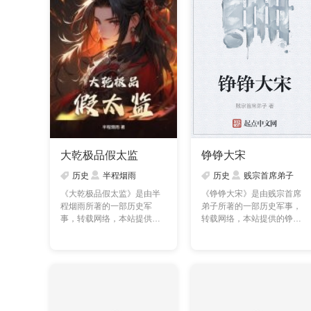
大乾极品假太监
铮铮大宋
历史
半程烟雨
历史
贱宗首席弟子
《大乾极品假太监》是由半
《铮铮大宋》是由贱宗首席
程烟雨所著的一部历史军
弟子所著的一部历史军事，
事，转载网络，本站提供的
转载网络，本站提供的铮铮
大乾极品假太监txt全集
大宋txt全集仅供预览及……
仅……