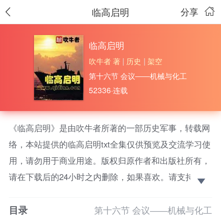
临高启明
分享
临高启明
吹牛者 著
|
历史
|
架空
第十六节 会议――机械与化工
52336·连载
《临高启明》是由吹牛者所著的一部历史军事，转载网
络，本站提供的临高启明txt全集仅供预览及交流学习使
用，请勿用于商业用途。版权归原作者和出版社所有，
请在下载后的24小时之内删除，如果喜欢。请支持正
版！ 穿越到乱世不是被雷劈，是他们自己的选择。
目录
第十六节 会议――机械与化工