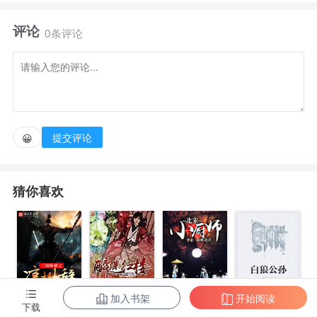
有人想称王制霸，有人想解民于倒悬，有人想以己之
评论
力，阻止最后一次野蛮对文明的征服，从而改写中华民
0条评论
族的历史。
当然也有人想得只是三妻四妾，过现世过不上的极度
腐败的生活。
提交评论
😀
这群三心二意，各怀抱负的普通人，没有虎躯、没有
猜你喜欢
王八之气更没有弱智光环道具。乱哄哄的挤在一艘旧船
上，有的只是现代机器、科技还有各式各样的理论。穿
越者们怀着现世无法达成的野心、梦想和理想，向着明
末的乱世进发。
加入书架
开始阅读
三国纵横之凉
醉迷红楼
白狼公孙
下载
目标：海南。
北宋小厨师