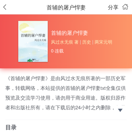
首辅的屠户悍妻
分享
首辅的屠户悍妻
风过水无痕 著
|
历史
|
两宋元明
0·连载
《首辅的屠户悍妻》是由风过水无痕所著的一部历史军
事，转载网络，本站提供的首辅的屠户悍妻txt全集仅供
预览及交流学习使用，请勿用于商业用途。版权归原作
者和出版社所有，请在下载后的24小时之内删除，如果
喜欢。请支持正版！ 【预收《被将军巧取豪夺后》求
目录
收藏~】