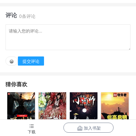
评论
姜椿写了个美强惨角色一炮而红，好不容易就要发家
0条评论
致富，却不想意外来临一命呜呼。
好消息是她重生了。
提交评论
😀
坏消息是她穿进了自己写的小说里，成为美强惨男配
宋时桉的原配妻子，一个貌美如花力拔山兮的杀猪女，
猜你喜欢
最后因为红杏出墙被浸猪笼死翘翘。
姜椿：“……”要不要这么玩我？！
好在对自己写的剧情滚瓜烂熟，再多出一个签到金手
加入书架
下载
三国纵横之凉
醉迷红楼
临高启明
指，嗯，有救！还有救！
北宋小厨师