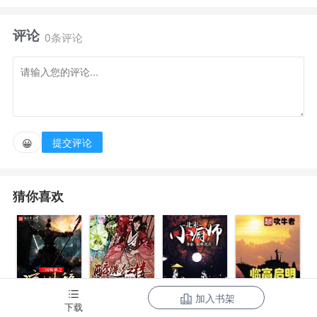
了童年。
评论
0条评论
此时正是师父亡故，只剩下大他十几岁的师母羡泽。
前世，羡泽对外说江连星是她亲儿子，带他数次改嫁
各大宗主师尊，江连星受尽欺负，却也学到了各家绝
提交评论
😀
学。
猜你喜欢
只可惜，唯一疼爱他的羡泽最终惨死，江连星彻底成
魔——
重生回来，江连星看出来了，男人屁用没有，师母只
有自己强大才能立命于乱世！
加入书架
下载
三国纵横之凉
醉迷红楼
临高启明
北宋小厨师