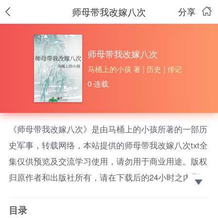
师母带我改嫁八次
分享
师母带我改嫁八次
马桶上的小孩 著
|
历史
|
传记
0·连载
《师母带我改嫁八次》是由马桶上的小孩所著的一部历
史军事，转载网络，本站提供的师母带我改嫁八次txt全
集仅供预览及交流学习使用，请勿用于商业用途。版权
归原作者和出版社所有，请在下载后的24小时之内删
除，如果喜欢。请支持正版！ 江连星作为修真界令人
目录
闻风丧胆的龙傲天，被仙魔两界联手杀死后，竟重生回