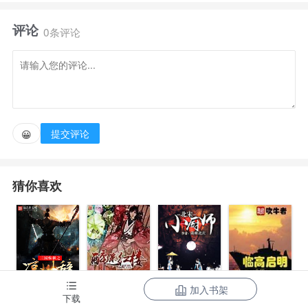
评论
嘉靖三十九年的舞台上各路神仙斗法，原身改稻为
0条评论
桑，毁堤淹田臭棋已经落下，严党倒台只在两年内！
抄家斩首的命运已经近在眼前看祁东楼代替小阁老如
何逆天改命破了大明朝的天局，重活一世，定要胜天半
提交评论
😀
子！
猜你喜欢
“我要这世界跪在我面前，我要这天下的权力尽归我
手！”……
加入书架
三国纵横之凉
醉迷红楼
临高启明
下载
北宋小厨师