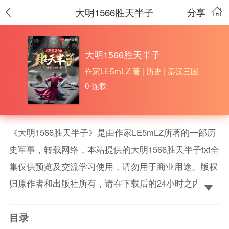
大明1566胜天半子
分享
大明1566胜天半子
作家LE5mLZ 著
|
历史
|
秦汉三国
0·连载
《大明1566胜天半子》是由作家LE5mLZ所著的一部历
史军事，转载网络，本站提供的大明1566胜天半子txt全
集仅供预览及交流学习使用，请勿用于商业用途。版权
归原作者和出版社所有，请在下载后的24小时之内删
除，如果喜欢。请支持正版！ 祁东楼在孤鹰岭引枪自
目录
尽后，发现魂穿到了明朝，而自己成了小阁老严世蕃！