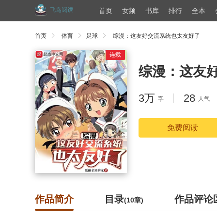
首页
女频
书库
排行
全本
首页
体育
足球
综漫：这友好交流系统也太友好了
连载
综漫：这友
3万
28
字
人气
免费阅读
作品简介
目录
作品评论
(10章)