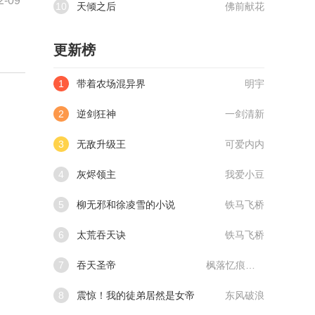
2-09
10
天倾之后
佛前献花
更新榜
1
带着农场混异界
明宇
2
逆剑狂神
一剑清新
3
无敌升级王
可爱内内
4
灰烬领主
我爱小豆
5
柳无邪和徐凌雪的小说
铁马飞桥
6
太荒吞天诀
铁马飞桥
7
吞天圣帝
枫落忆痕@qimiaoVCllo1
8
震惊！我的徒弟居然是女帝
东风破浪