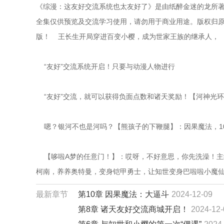
《综漫：这友好交流系统也太友好了》是由纸醉金迷的龙所著
全集仅供预览及交流学习使用，请勿用于商业用途。版权归原
版！    王长生开局穿进百变小樱，成为世家王族的继承人，
    “友好”交流系统开启！只要与动漫人物进行
    “友好”交流，就可以获得负面点数和诸天奖励！【河神
    嗯？银河不也是河吗？【熊孩子的下鞭腿】：因果魔法，
    【哆啦A梦的任意门！】：哎呀，不好意思，你先洗澡
柯南，养养奥特曼，变身铠甲勇士，让知世变身巴啦啦小魔
最新章节
第10章 因果魔法：大逼斗
2024-12-09
第8章 诸天友好交流商城开启！
2024-12-