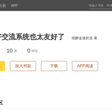
公告
APP
好交流系统也太友好了
纸醉金迷的龙 著
10
0
章
评论
加入书架
下载
APP阅读
区