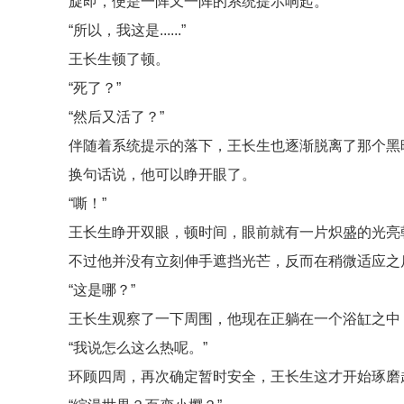
旋即，便是一阵又一阵的系统提示响起。
“所以，我这是......”
王长生顿了顿。
“死了？”
“然后又活了？”
伴随着系统提示的落下，王长生也逐渐脱离了那个黑
换句话说，他可以睁开眼了。
“嘶！”
王长生睁开双眼，顿时间，眼前就有一片炽盛的光亮
不过他并没有立刻伸手遮挡光芒，反而在稍微适应之
“这是哪？”
王长生观察了一下周围，他现在正躺在一个浴缸之中
“我说怎么这么热呢。”
环顾四周，再次确定暂时安全，王长生这才开始琢磨