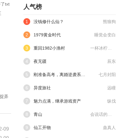
txt
人气榜
正
1
没钱修什么仙？
熊狼狗
2
1979黄金时代
睡觉会变白
3
重回1982小渔村
一杯冰柠檬水
4
夜无疆
辰东
5
刚准备高考，离婚逆袭系统来了
七月封阳
6
异度旅社
远瞳
弄捉弄
7
魅力点满，继承游戏资产
纵伐
8
青山
会说话的肘子
9
仙工开物
蛊真人
2-09