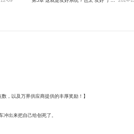
-12-09
第5章 这就是友好系统？也太“友好”了吧！
2024-1
点数，以及万界供应商提供的丰厚奖励！】
车冲出来把自己给创死了。