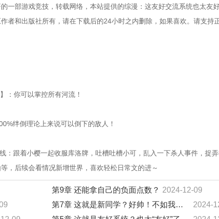
的一部游戏竞技，转载网络，本站提供的综漫：这友好交流系统也太友好了
作者和出版社所有，请在下载后的24小时之内删除，如果喜欢。请支持
光环】：你可以掌控所有河流！
100%绊倒理论上来说可以倒下的敌人！
！主线：跟着小樱一起收服库洛牌，吐槽吐槽小可，乱入一下杀人事件，捉
仙等，后续会看情况新增世界，喜欢轻松日常文的进～
第9章 还能拿自己的负面点数？
2024-12-09
09
第7章 这就是新同学？好帅！不如我嫁给他吧！
2024-1