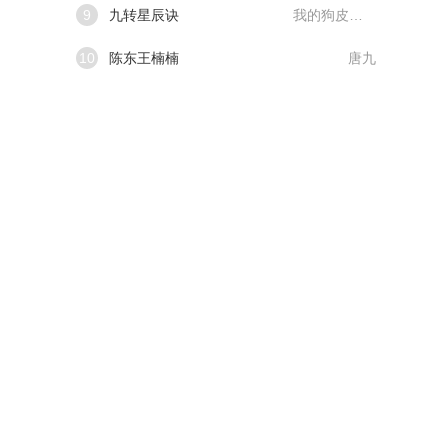
9
九转星辰诀
我的狗皮膏药
10
陈东王楠楠
唐九