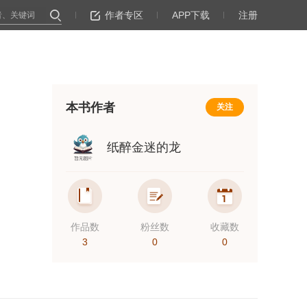
作者专区
APP下载
注册
本书作者
关注
纸醉金迷的龙
作品数
粉丝数
收藏数
3
0
0