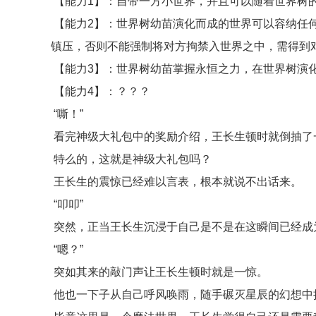
【能力1】：自带一方小世界，并且可以随着世界树
【能力2】：世界树幼苗演化而成的世界可以容纳任
镇压，否则不能强制将对方拘禁入世界之中，需得到
【能力3】：世界树幼苗掌握永恒之力，在世界树演
【能力4】：？？？
“嘶！”
看完神级大礼包中的奖励介绍，王长生顿时就倒抽了
特么的，这就是神级大礼包吗？
王长生的震惊已经难以言表，根本就说不出话来。
“叩叩”
突然，正当王长生沉浸于自己是不是在这瞬间已经成
“嗯？”
突如其来的敲门声让王长生顿时就是一惊。
他也一下子从自己呼风唤雨，随手碾灭星辰的幻想中