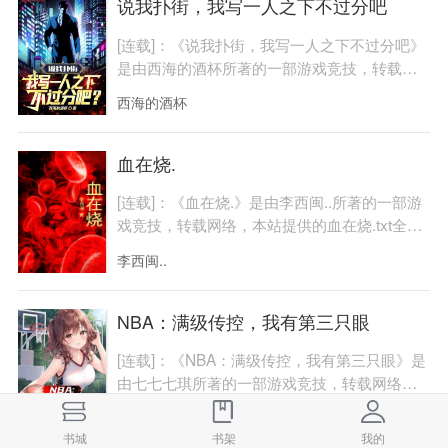
说我扑街，我写一人之下不过分吧
[连载]：《说我扑街，我写一人之下不过分吧》
是由西海的酒杯所著的一部游戏竞技，转载网
络，本站提供的说我扑……
西海的酒杯
血在烧.
[连载]：《血在烧.》是由李西闽..所著的一部游
戏竞技，转载网络，本站提供的血在烧.txt全集
仅供预览及交流学……
李西闽..
NBA：满级传控，我有第三只眼
[连载]：《NBA：满级传控，我有第三只眼》是
由七七七琪所著的一部游戏竞技，转载网络，
本站提供的NBA：满级传……
七七七琪
书城
书城
书架
书架
我的
我的