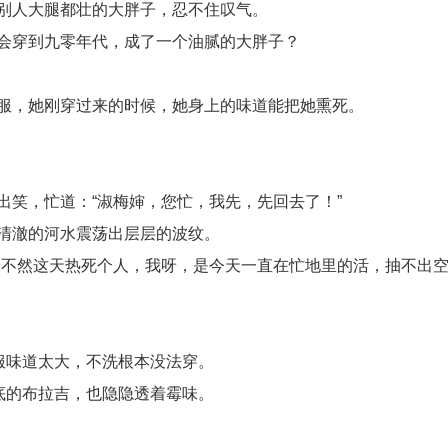
别人大腿都壮的大胖子，忍不住叹气。
会穿到九零年代，成了一个油腻的大胖子？
服，她刚穿过来的时候，她身上的味道能把她熏死。
笑，忙道：“淑梅婶，您忙，我先，先回去了！”
清澈的河水震荡出层层的波纹。
，不然这天热死个人，我呀，是今天一直在忙地里的活，抽不出
服味道太大，不洗根本没法穿。
底的布拉吉，也隐隐透着霉味。