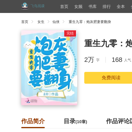
首页
女频
书库
排行
全本
首页
女生
仙侠
重生九零：炮灰肥妻要翻身
完结
重生九零：
2万
168
字
人气
免费阅读
作品简介
目录
作品评论
(10章)