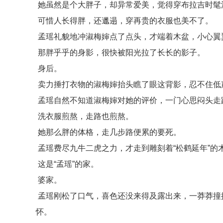
她虽然是个大胖子，却异常爱美，觉得穿布拉吉时髦
可惜人长得胖，还邋遢，穿再贵的衣服也美不了。
孟瑶礼貌地冲淑梅婶点了点头，才端着木盆，小心翼
那胖乎乎的身影，很快被阳光拉了长长的影子。
身后。
卖力捶打衣物的淑梅婶抬头瞧了眼这背影，忍不住低声
孟瑶自然不知道淑梅婶对她的评价，一门心思闷头走
洗衣服煎熬，走路也煎熬。
她那么胖的体格，走几步路便累的要死。
孟瑶费尽九牛二虎之力，才走到雕刻着“松鹤延年”的
这是“孟瑶”的家。
婆家。
孟瑶刚松了口气，喜色还没来得及露出来，一莽莽撞
怀。