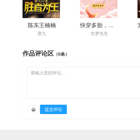
陈东王楠楠
快穿多胎，娇娇狂撩绝嗣反派
唐九
吹梦先生
作品评论区
（0条）
提交评论
😀