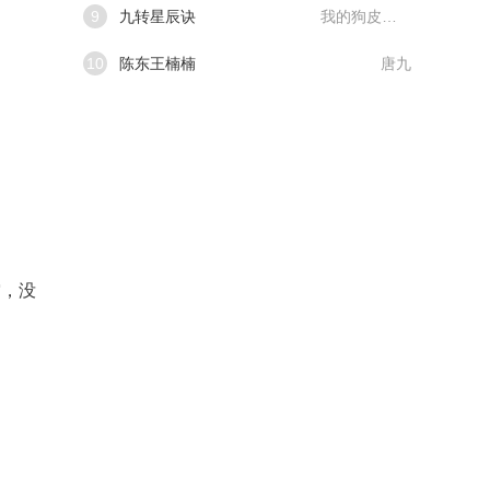
9
九转星辰诀
我的狗皮膏药
10
陈东王楠楠
唐九
空，没