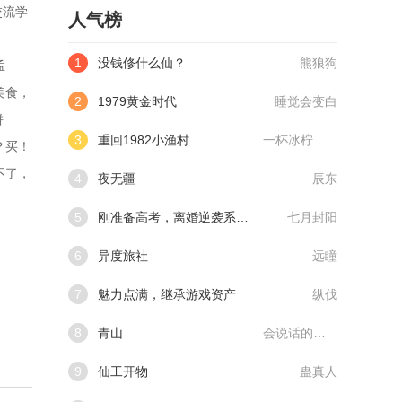
交流学
人气榜
1
没钱修什么仙？
熊狼狗
孟
美食，
2
1979黄金时代
睡觉会变白
拼
3
重回1982小渔村
一杯冰柠檬水
？买！
不了，
4
夜无疆
辰东
5
刚准备高考，离婚逆袭系统来了
七月封阳
6
异度旅社
远瞳
7
魅力点满，继承游戏资产
纵伐
8
青山
会说话的肘子
9
仙工开物
蛊真人