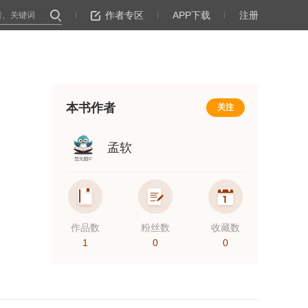
作者专区
APP下载
注册
本书作者
关注
孟软
作品数
粉丝数
收藏数
1
0
0