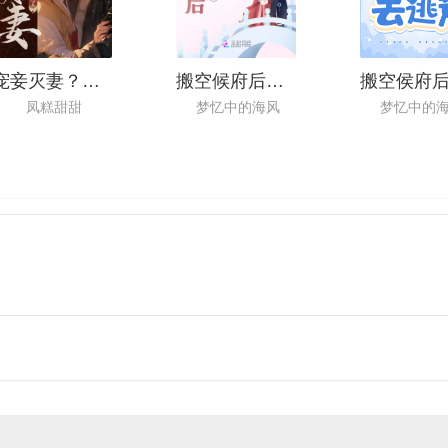
宠妾灭妻？神医主母重生后杀疯了
搬空候府后，揣着孕肚去逃荒
凤糕甜甜
梦忆中的海风
梦忆中的