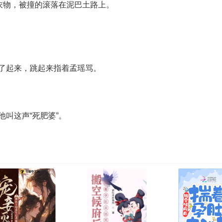
衣物，被撞的滚落在泥巴土路上。
了起来，跳起来指着孟瑶骂。
叫这声“死肥婆”。