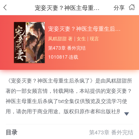
宠妾灭妻？神医主母重生后杀疯了
分享
宠妾灭妻？神医主母重生后杀疯了
凤糕甜甜 著
|
女生
|
现言
第473章 番外完结
1010817·连载
《宠妾灭妻？神医主母重生后杀疯了》是由凤糕甜甜所
著的一部女频言情，转载网络，本站提供的宠妾灭妻？
神医主母重生后杀疯了txt全集仅供预览及交流学习使
用，请勿用于商业用途。版权归原作者和出版社所有，
请在下载后的24小时之内删除，如果喜欢。请支持正
目录
版！ 前世，江知念带着丰厚的嫁妆下嫁落魄的侯府，
第473章 番外完结