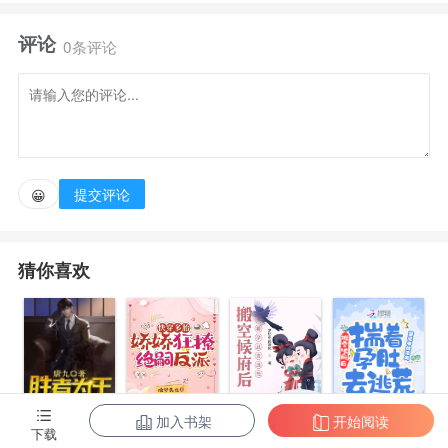
全身心信任侯爷，为他殚精竭虑，更是用心对待养女。
评论
0条评论
却没想到养女怨毒她背刺她，侯爷更是宠妾灭妻，为
了表妹妾室，打断她腿骨取她心头血，害死她所有亲
人。
提交评论
😀
临死她才得知很多真相，得知认错了恩人，得知养女
竟然是侯爷私生女。
猜你喜欢
嗜血重生后，江知念虐渣嘎仇人，不再收养养女。用
医术救人拉拢势力，借上一世预知能力规避风险，寻找
高产作物种田经商屯粮屯药材。
加入书架
开始阅读
陈东王楠楠
搬空侯府后，
快穿多胎，娇
搬空候府后，
下载
太子殿下赈灾，粮食不够，拉来满仓粮食，御驾亲