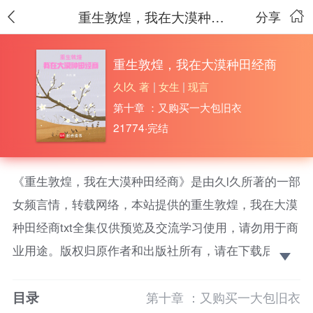
重生敦煌，我在大漠种田经商
分享
重生敦煌，我在大漠种田经商
久l久 著
|
女生
|
现言
第十章 ：又购买一大包旧衣
21774·完结
《重生敦煌，我在大漠种田经商》是由久l久所著的一部
女频言情，转载网络，本站提供的重生敦煌，我在大漠
种田经商txt全集仅供预览及交流学习使用，请勿用于商
业用途。版权归原作者和出版社所有，请在下载后的24
小时之内删除，如果喜欢。请支持正版！
目录
【架空汉朝，敦煌玉门关，生活日常，种田经商，复
第十章 ：又购买一大包旧衣