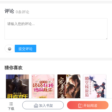
仇虐渣，有金手指，不洗白，】沈昭刚重生回到十四岁
评论
这年，就被人推下河沟，脑袋碰到石头上，差点归
0条评论
西。 好在她命大又苏醒过来，趁未来祸事还没发生，
赶紧让爹娘去秦家退亲避祸。 秦家那个火坑，谁爱跳
谁跳，最好让秦翊跟他心上人锁死。退亲后，沈昭着手
挣钱救长兄，但要短时间赚到一万多钱，着实太
提交评论
😀
难。 好在她有金手指，可以从异界购买旧衣服出售，
二十钱可以买一大包，真是一本万利。 接下来，她家
猜你喜欢
生意越做越大，西域骆驼大宛马，中原丝绸与瓷器，她
要在丝绸之路开辟一方独属于自己的天地。 只要有钱
有粮有武器，整个天下也能轻松打下。
加入书架
开始阅读
陈东王楠楠
快穿多胎，娇
宠妾灭妻？神
搬空候府后，
下载