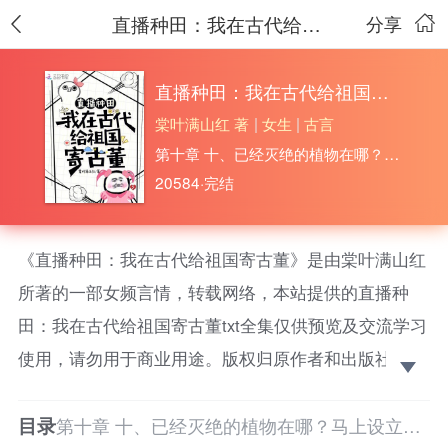
直播种田：我在古代给祖国寄古董
分享
直播种田：我在古代给祖国寄古董
棠叶满山红 著
|
女生
|
古言
第十章 十、已经灭绝的植物在哪？马上设立保护区
20584·完结
《直播种田：我在古代给祖国寄古董》是由棠叶满山红
所著的一部女频言情，转载网络，本站提供的直播种
田：我在古代给祖国寄古董txt全集仅供预览及交流学习
使用，请勿用于商业用途。版权归原作者和出版社所
有，请在下载后的24小时之内删除，如果喜欢。请支持
目录
正版！
第十章 十、已经灭绝的植物在哪？马上设立保护区