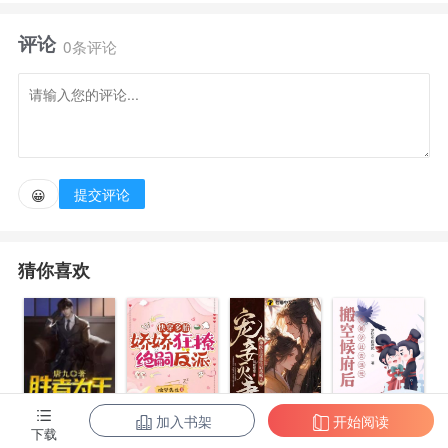
【穿越+系统+种田+直播+美食+上交+探险】探险主
评论
播陈绛意外身亡，穿到异世界绑定种田系统开启直
0条评论
播。 刚到地方，她被打得头破血流。这能忍？直接手
撕极品亲戚，疯狂发癫。 她辛苦做的饭不让吃？很
好，果断掀桌。谁都别吃！想继续压榨她干活？ 做
梦，分家！陈绛把家里闹得天翻地覆，得到茅草屋一
提交评论
😀
座。虽然破破烂烂，好歹有个栖身之处。 大山是她
家，遍地是宝随便捡。植物学家看到直播：“这这这已
猜你喜欢
经灭绝的植物在哪？马上设立保护区。”动物学家看到
直播：“你居然用石头砸稀有的保护动物？你完了。”考
古学家看到直播：“古、古董？真正的古
董？！” “……”陈绛默默收起石头。诽谤，全是诽谤。
她没打，只是在愉快的玩耍。 植物学家要地址，动物
加入书架
开始阅读
陈东王楠楠
快穿多胎，娇
宠妾灭妻？神
搬空候府后，
下载
学家要定位，考古学家已经准备买车票。为祖国做贡