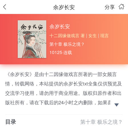
余岁长安
分享
余岁长安
十二因缘做戏言 著
|
女生
|
现言
第十章 极乐之境？
10125·连载
《余岁长安》是由十二因缘做戏言所著的一部女频言
情，转载网络，本站提供的余岁长安txt全集仅供预览及
交流学习使用，请勿用于商业用途。版权归原作者和出
版社所有，请在下载后的24小时之内删除，如果喜欢。
请支持正版！ 世家贵女林锦颜，被倾心的渣男和白莲
目录
花骗的家破人亡，立下毒誓:
第十章 极乐之境？