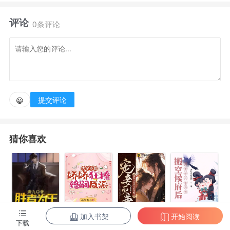
评论
“生生死死都要让恶贼得尝恶果！”万念俱灰下，一心
0条评论
求死。不曾想竟然还魂重生回到十二年前，这世她定要
保至亲平安！
以茶治茶，以莲治莲！不就是撒娇柔弱飚演技？老娘
提交评论
😀
两世为人能输给你？
猜你喜欢
真心交付？不过贪图她背后势力！威胁她至亲？她便
让这天下换个人做！
加入书架
开始阅读
陈东王楠楠
快穿多胎，娇
宠妾灭妻？神
搬空候府后，
下载