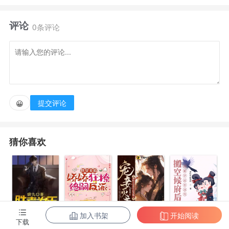
中，冷感美人vs投资大佬，强取豪夺，先do后爱。 糙
评论
汉文学/狼兔文学/体型差/小城热恋 一米六娇软幼儿园
0条评论
老师vs一米九糙汉儿科医生 ①大学毕业，工作稳定的
沈嘉月，当务之急就是相亲，七大姑八大姨使出浑身解
数给她介绍。这天，三姨给她介绍了一个市医院的儿科
医生，长得又高又帅，收入高，老爸还是本地最大的房
提交评论
😀
地产开发商。 沈嘉月想，这个听上去，好像是自己相
过的二十九个亲里面最正常的了，于是欣然赴约。 只
猜你喜欢
是，坐在提前说好的靠窗位置，身高一米九，胸肌比女
生还大的男人又是谁？ ②医院安排秦岸到小太阳幼儿
园对小朋友进行常规的体检，在那里，一个活泼可爱的
幼师引起了他的注意，长得不错，性格也好。 同事调
侃他，“秦医生，听说这位老师还没有男友，你觉得怎
加入书架
开始阅读
陈东王楠楠
下载
快穿多胎，娇
宠妾灭妻？神
搬空候府后，
么样啊？” 秦岸嗤笑一声：“矮了点，接吻的时候太费