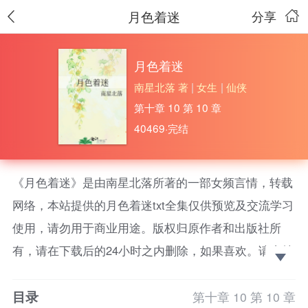
月色着迷
分享
月色着迷
南星北落 著
|
女生
|
仙侠
第十章 10 第 10 章
40469·完结
《月色着迷》是由南星北落所著的一部女频言情，转载
网络，本站提供的月色着迷txt全集仅供预览及交流学习
使用，请勿用于商业用途。版权归原作者和出版社所
有，请在下载后的24小时之内删除，如果喜欢。请支持
正版！
目录
全文完结，感谢支持正版。 《婚色沉溺》连载
第十章 10 第 10 章