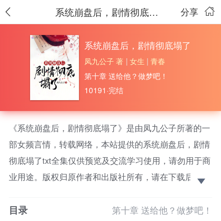
系统崩盘后，剧情彻底塌了
分享
系统崩盘后，剧情彻底塌了
凤九公子 著
|
女生
|
青春
第十章 送给他？做梦吧！
10191·完结
《系统崩盘后，剧情彻底塌了》是由凤九公子所著的一
部女频言情，转载网络，本站提供的系统崩盘后，剧情
彻底塌了txt全集仅供预览及交流学习使用，请勿用于商
业用途。版权归原作者和出版社所有，请在下载后的24
小时之内删除，如果喜欢。请支持正版！
目录
宋景枝穿书了，书中她最厌恶两个人，一个是温文尔
第十章 送给他？做梦吧！