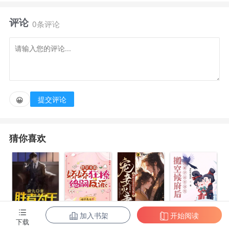
雅满身洁癖的娇气太子，一个是邪气十足，杀伐果断的
评论
战神王爷。 只要避开这两个人，她就能高枕无
0条评论
忧。 系统：“系统赠予你的金银数之不尽，记得买下
整座城池。” 宋景枝捂紧大荷包：“财不外露。” 系
统：“系统赋予你美貌诗词歌赋，月华楼比试夺得头
彩。” 宋景枝决定不参加了：“卷的狠 ，死得
提交评论
😀
快。” 系统：“下一段就是选妃了，系统给你织出了五
彩缤纷衣。” 宋景枝：“别织了，不当显眼包。” 系
猜你喜欢
统：“你得按照我说的做。” 宋景枝：“区区系统，我劝
你少管。” 系统崩盘了…… 宋景枝干崩了系统后，
火速离开京都。 可是悠闲的日子没多久，宋景枝就发
现剧情好像崩了，她明明是独生女突然冒出两个玉树临
风的哥哥？清廉老爹爱财了，心机歹毒的老婶子觉得她
加入书架
开始阅读
陈东王楠楠
快穿多胎，娇
宠妾灭妻？神
搬空候府后，
下载
太废，都看懒得和她斗了。 宋景枝从一众拜帖，请帖