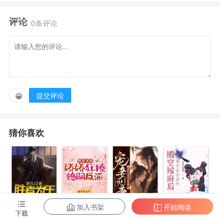
向全盛，直到外星文明的出现......大撞击之后，地球面
评论
目全非，人类文明随之破碎，再也造不出代表军事力量
0条评论
的枪炮与火药，从此进入冷兵器时代，地球从一方乐土
变为恶土......传言，沙漠海之后有一方净土，但是寻找
之人皆一去不回。 陆星辰冒险一试，却发现了更大的
秘密，人类只是仰望星空而已，并且......
提交评论
😀
猜你喜欢
加入书架
开始阅读
陈东王楠楠
快穿多胎，娇
宠妾灭妻？神
搬空候府后，
下载