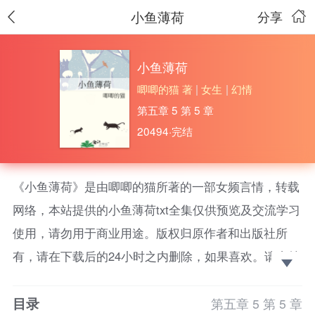
小鱼薄荷
分享
小鱼薄荷
唧唧的猫 著
|
女生
|
幻情
第五章 5 第 5 章
20494·完结
《小鱼薄荷》是由唧唧的猫所著的一部女频言情，转载
网络，本站提供的小鱼薄荷txt全集仅供预览及交流学习
使用，请勿用于商业用途。版权归原作者和出版社所
有，请在下载后的24小时之内删除，如果喜欢。请支持
正版！
目录
徐依童有个又拽又爱装的表弟。 后来表弟去打职
第五章 5 第 5 章