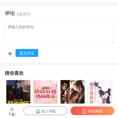
业，“不小心”惹上圈内某个明星选手。 可惜该选手并
评论
不好惹，粉丝更是极其强悍。表弟一度被全网追杀，喷
0条评论
了个狗血淋头。 徐依童感叹：“喜欢他的都是些什么
人呐，还是作业太少了。” …… 再后来，徐依童深
夜给表弟发消息： 【见笑了，喜欢他的原来是我这种
人：）】 【以后不要再气我老公了哈】 - “我对你
提交评论
😀
的偏爱，是我讨厌跟薄荷有关的一切，而你是我唯一的
小鱼薄荷。” 话唠大小姐x高冷寡王
猜你喜欢
加入书架
开始阅读
陈东王楠楠
下载
快穿多胎，娇
宠妾灭妻？神
搬空候府后，