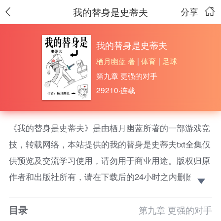
我的替身是史蒂夫
分享
我的替身是史蒂夫
栖月幽蓝 著
|
体育
|
足球
第九章 更强的对手
29210·连载
《我的替身是史蒂夫》是由栖月幽蓝所著的一部游戏竞
技，转载网络，本站提供的我的替身是史蒂夫txt全集仅
供预览及交流学习使用，请勿用于商业用途。版权归原
作者和出版社所有，请在下载后的24小时之内删除，如
果喜欢。请支持正版！ “孩子，你知道这是什么
目录
吗？”灭霸举起金色的手套，六颗无限宝石闪烁着褶褶
第九章 更强的对手