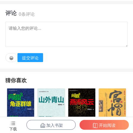
辉光：“我一个响指下去，你将化作风中的尘埃。”
评论
0条评论
“爹不信。”身穿无尽套的方墨缓缓摇头，手中寰宇长
剑直指灭霸那瓦光锃亮的紫色脑壳：“今天别说无限宝
石了，就是宇宙之心也救不了你的狗命！”
提交评论
😀
“你知道这是什么吗？这是求道玉！”宇智波斑站在半
空中放肆的狂笑：“它是最强之矛，也是最强之盾，没
猜你喜欢
什么是它无法摧毁的！”
“你TM是真没见过硬东西啊……”方墨狞笑着掏出了
一块基岩：“敢不敢跟它比划比划！？”
加入书架
开始阅读
下载
“这就是…贤者之石吗？”爱德华呆呆的盯着自己眼前
问鼎3：角逐群
问鼎7：山外青
问鼎2：燕市风
官帽