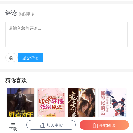
亲送给长宁侯谢安做妾。
评论
作为妾室，祝妍守着本心，不争，不闹，不出头。
0条评论
但谁知长宁侯这人太好命，皇家两根独苗一出事，谢安
作为宗室子弟被皇帝挑中，成了皇位继承人。
侯府妾室尚且苟存，那皇帝嫔妃呢？
祝妍明白，嫔妃，不过是更高一级的妾罢了。
提交评论
😀
猜你喜欢
加入书架
开始阅读
陈东王楠楠
快穿多胎，娇
宠妾灭妻？神
搬空候府后，
下载