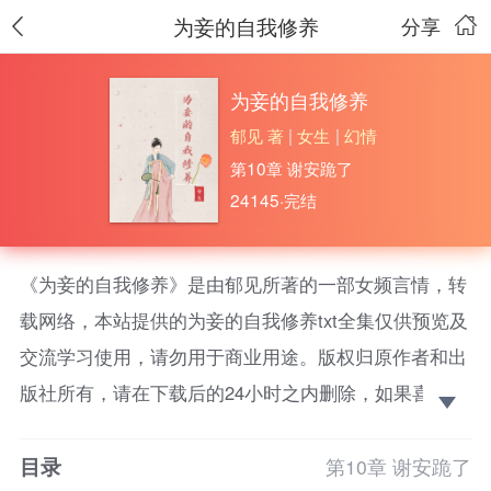
为妾的自我修养
分享
为妾的自我修养
郁见 著
|
女生
|
幻情
第10章 谢安跪了
24145·完结
《为妾的自我修养》是由郁见所著的一部女频言情，转
载网络，本站提供的为妾的自我修养txt全集仅供预览及
交流学习使用，请勿用于商业用途。版权归原作者和出
版社所有，请在下载后的24小时之内删除，如果喜欢。
请支持正版！
目录
祝妍穿越成商户之女，成为家族避祸的一枚棋，被父
第10章 谢安跪了