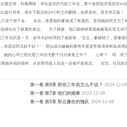
女频言情，转载网络，本站提供的为奴三年后，整个侯府跪求我原谅txt
出版社所有，请在下载后的24小时之内删除，如果喜欢。请支持正版！
己只是个假千金。    从此，疼爱她的爹娘成了林鸢的，宠溺她的阿兄为了
择站在了林鸢的身边。    为了林鸢，他们眼睁睁看着她被冤枉而无动
曾想三年后的某一天，侯爷夫妇却哭到了她面前，“念念，爹娘错了，跟爹娘
念，你原谅阿兄好不好？”    那位战功赫赫的萧将军更是带着满身鲜血淋漓
，她的心早已死在那三年的无数个日日夜夜之中了。    心疼？    呵，死
看着她幸福的模样，从前那些故人却连一步都不敢靠近。    生怕，往后的
第一卷 第9章 那你三年前怎么不说？
2024-12-0
第一卷 第7章 他们的婚事
2024-12-08
第一卷 第5章 那点廉价的愧疚
2024-12-08