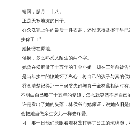
靖国，腊月二十八。
正是天寒地冻的日子。
乔念洗完上午的最后一件衣裳，还没来得及擦干早已
接你了！”
她怔愣在原地。
侯府，多么熟悉又陌生的两个字。
她曾在侯府做了十五年的千金小姐，却在三年前被告
是当年接生的嬷嬷怀了私心，将自己的孩子与真的侯
乔念清楚记得那一日侯爷夫妇与真千金林鸢相认时有
不明白自己唤了十五年的爹娘，怎么就突然不是自己
许是看出了她的失落，林侯爷向她保证，说她依旧是
会把她当做亲生女儿一样去疼爱。
可，那一日他们亲眼看着林鸢打碎了公主的琉璃碗，