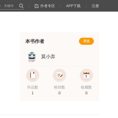
作者专区
APP下载
注册
本书作者
关注
莫小弃
作品数
粉丝数
收藏数
1
0
0