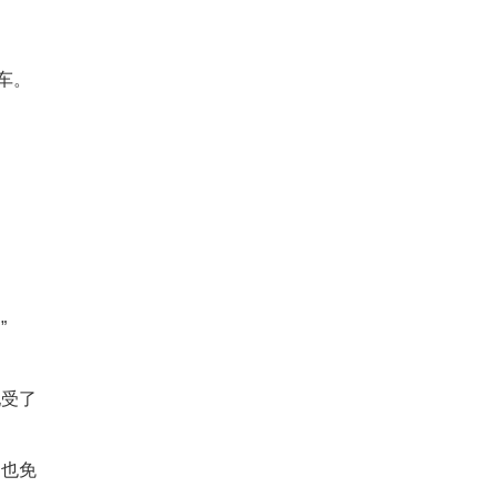
车。
”
她受了
！也免