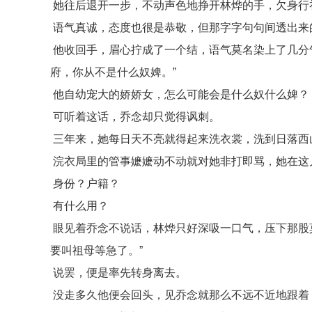
她往后退开一步，不动声色地挣开林烨的手，欠身行礼
语气真诚，态度也很是恭敬，但那字字句句间透出来
他收回手，眉心拧成了一个结，语气莫名染上了几分
府，你从不是什么奴婢。”
他自幼宠大的娇娇女，怎么可能会是什么奴什么婢？
可听着这话，乔念却只觉得讽刺。
三年来，她每日天不亮就得起来洗衣裳，洗到日落西
浣衣局里的管事嬷嬷动不动就对她非打即骂，她在这
身份？户籍？
有什么用？
眼见着乔念不说话，林烨只好深吸一口气，压下那股
要叫祖母等急了。”
说罢，便是率先转身离去。
没走多久他便会回头，见乔念就那么不远不近地跟着