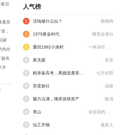
全集仅
人气榜
1
没钱修什么仙？
熊狼狗
林鸢亲
于衷，
2
1979黄金时代
睡觉会变白
回家
3
重回1982小渔村
一杯冰柠檬水
的伤向
了扬灰
4
夜无疆
辰东
岁月
5
刚准备高考，离婚逆袭系统来了
七月封阳
6
异度旅社
远瞳
8
7
魅力点满，继承游戏资产
纵伐
8
青山
会说话的肘子
9
仙工开物
蛊真人