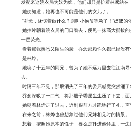
发配来这浣衣局为奴为婢，他们却只是护着林鸢站在
她便知道，她再也不可能是他们的女儿了。
“乔念，还愣着做什么？别叫小侯爷等急了！”嬷嬷的
她抬眸朝着浣衣局的门口看去，便见一抹高大挺拔的
一层荧光。
看着那张熟悉又陌生的脸，乔念那颗许久都已经没有
是林烨。
她唤了十五年的阿兄，曾为了她不远万里去往江南寻
去。
时隔三年不见，那股消失了三年的委屈感竟突然涌了
乔念深吸了一口气，将那股子委屈生生压了下去，面
她朝着林烨走了过去，近到跟前方才跪地行了礼，声音
在来之前，林烨也曾想象过他们兄妹相见时的情景。
想着，按照她原本的性子，要么是扑进他怀里，一边