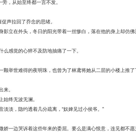
一旁，从始至终都一言不发。
催促声拉回了乔念的思绪。
身影立在外头，冬日的阳光带着一丝惨白，落在他的身上却仿佛
什么感觉的心猝不及防地抽痛了一下。
一颗举世难得的夜明珠，也曾为了林鸢将她从二层的小楼上推了
出来。
上始终无波无澜。
淡淡，隐约透着几分疏离，“奴婢见过小侯爷。”
撒娇一边哭诉着这些年来的委屈。要么是满心恨意，连见都不愿