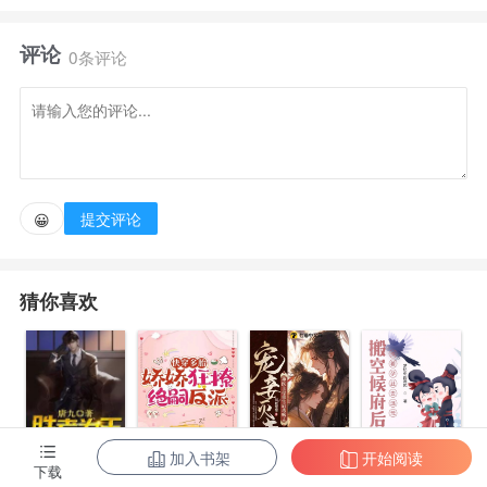
评论
0条评论
提交评论
😀
猜你喜欢
加入书架
开始阅读
陈东王楠楠
下载
快穿多胎，娇
宠妾灭妻？神
搬空候府后，